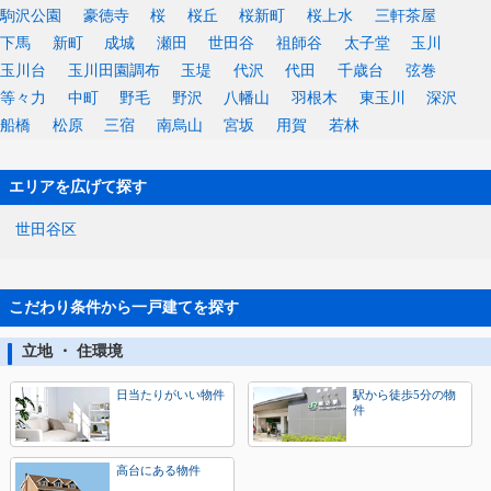
駒沢公園
豪徳寺
桜
桜丘
桜新町
桜上水
三軒茶屋
下馬
新町
成城
瀬田
世田谷
祖師谷
太子堂
玉川
玉川台
玉川田園調布
玉堤
代沢
代田
千歳台
弦巻
等々力
中町
野毛
野沢
八幡山
羽根木
東玉川
深沢
船橋
松原
三宿
南烏山
宮坂
用賀
若林
エリアを広げて探す
世田谷区
こだわり条件から一戸建てを探す
立地 ・ 住環境
日当たりがいい物件
駅から徒歩5分の物
件
高台にある物件