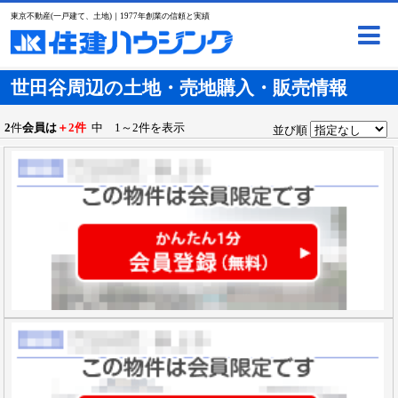
東京不動産(一戸建て、土地)｜1977年創業の信頼と実績
世田谷周辺の土地・売地購入・販売情報
2
件
会員は
＋2件
中 1～2件を表示
並び順