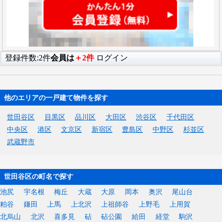
登録件数:2件
会員は
＋2件
ログイン
他のエリアの一戸建て物件を探す
世田谷区
目黒区
品川区
大田区
渋谷区
千代田区
中央区
港区
文京区
新宿区
豊島区
中野区
杉並区
武蔵野市
世田谷区の町名で探す
池尻
宇名根
梅丘
大蔵
大原
岡本
奥沢
尾山台
粕谷
鎌田
上馬
上北沢
上祖師谷
上野毛
上用賀
北烏山
北沢
喜多見
砧
砧公園
給田
経堂
駒沢