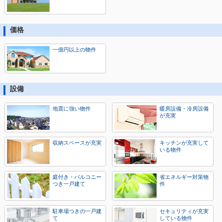
価格
一億円以上の物件
設備
地震に強い物件
暖房設備・冷房設備
が充実
収納スペースが充実
キッチンが充実して
いる物件
庭付き・バルコニー
省エネルギー対策物
つき一戸建て
件
駐車場つきの一戸建
セキュリティが充実
て
している物件