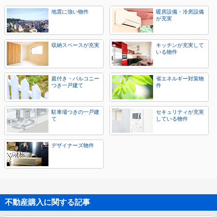
地震に強い物件
暖房設備・冷房設備
が充実
収納スペースが充実
キッチンが充実して
いる物件
庭付き・バルコニー
省エネルギー対策物
つき一戸建て
件
駐車場つきの一戸建
セキュリティが充実
て
している物件
デザイナーズ物件
不動産購入に関する記事