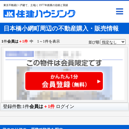
東京不動産(一戸建て、土地)｜1977年創業の信頼と実績
日本橋小網町周辺の不動産購入・販売情報
1
件
会員は
＋1件
中 1～1件を表示
並び順
登録件数:1件
会員は
＋1件
ログイン