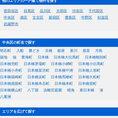
他のエリアの一戸建て物件を探す
世田谷区
目黒区
品川区
大田区
渋谷区
千代田区
中央区
港区
文京区
新宿区
豊島区
中野区
杉並区
武蔵野市
中央区の町名で探す
明石町
入船
勝どき
京橋
銀座
新川
新富
月島
築地
佃
豊海町
日本橋
日本橋大伝馬町
日本橋蛎殻町
日本橋兜町
日本橋茅場町
日本橋小網町
日本橋小伝馬町
日本橋小舟町
日本橋富沢町
日本橋中洲
日本橋人形町
日本橋箱崎町
日本橋浜町
日本橋馬喰町
日本橋久松町
日本橋堀留町
日本橋本石町
日本橋本町
日本橋室町
日本橋横山町
八丁堀
浜離宮庭園
晴海
東日本橋
湊
八重洲
エリアを広げて探す