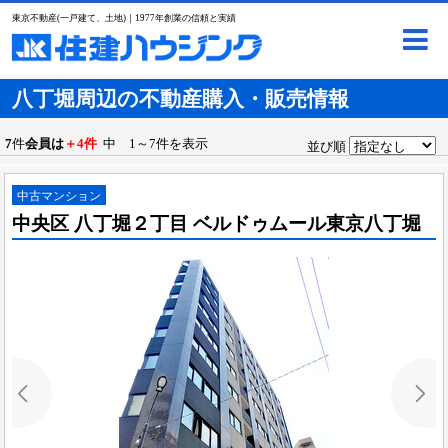
東京不動産(一戸建て、土地)｜1977年創業の信頼と実績
八丁堀周辺の不動産購入・販売情報
7
件
会員は
＋4件
中 1～7件を表示
並び順
中古マンション
中央区 八丁堀２丁目 ベルドゥムール東京八丁堀