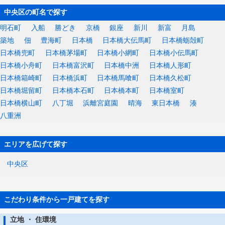
中央区の町名で探す
明石町
入船
勝どき
京橋
銀座
新川
新富
月島
築地
佃
豊海町
日本橋
日本橋大伝馬町
日本橋蛎殻町
日本橋兜町
日本橋茅場町
日本橋小網町
日本橋小伝馬町
日本橋小舟町
日本橋富沢町
日本橋中洲
日本橋人形町
日本橋箱崎町
日本橋浜町
日本橋馬喰町
日本橋久松町
日本橋堀留町
日本橋本石町
日本橋本町
日本橋室町
日本橋横山町
八丁堀
浜離宮庭園
晴海
東日本橋
湊
八重洲
エリアを広げて探す
中央区
こだわり条件から一戸建てを探す
立地 ・ 住環境