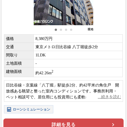
価格
8,380万円
交通
東京メトロ日比谷線 八丁堀徒歩2分
間取り
1LDK
土地面積
-
建物面積
2
約42.26m
日比谷線・京葉線「八丁堀」駅徒歩2分、約42平米の角住戸 開
放感ある眺望と整った室内コンディションです。事務所利用・
ペット相談可で、居住用にも投資用にも柔軟に検討可能な都心
レジデンスです。
ローンシミュレーション
詳細を見る