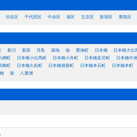
渋谷区
千代田区
中央区
港区
文京区
新宿区
豊島区
座
新川
新富
月島
築地
佃
豊海町
日本橋
日本橋大伝
小網町
日本橋小伝馬町
日本橋小舟町
日本橋富沢町
日本橋中
馬喰町
日本橋久松町
日本橋堀留町
日本橋本石町
日本橋本町
橋
湊
八重洲
す