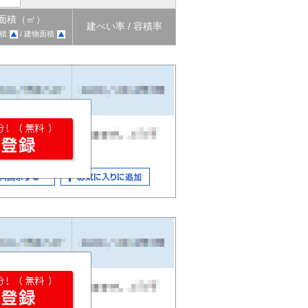
面積（㎡）
建ぺい率 / 容積率
積
/ 建物面積