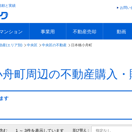
信頼と実績
お問い
マンション
事業用
不動産売却
動画
動産(エリア別)
中央区
中央区の不動産
日本橋小舟町
エリアで探す
沿線で探す
本日の新着物件
今週の新着物件
エリアで探す
沿線で探す
本日の新着物件
今週の新着物件
不動産売却トップ
簡単無料査定
不動産売却の流れ
不動産売却 Q&A
海外からの不動産売買
住まなび
TVCMギ
放送スケジ
お客様の声
小舟町周辺の不動産購入・
ます
含む 1 ～ 3件を表示しています
並び替え：