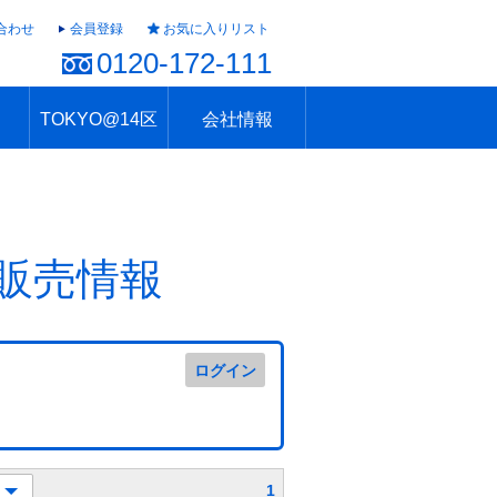
合わせ
会員登録
お気に入りリスト
0120-172-111
TOKYO@14区
会社情報
ャラリー
ュール
TOKYO@14区トップ
ブランド 高級住宅街
住まいのお役立ち
税・住宅ローン
不動産投資のポイント
防災！東京の地震
地域情報「東京さんぽ」
会社概要
アクセス
住建ハウジング上原支店
住建ハウジング中野
採用情報
販売情報
ログイン
1