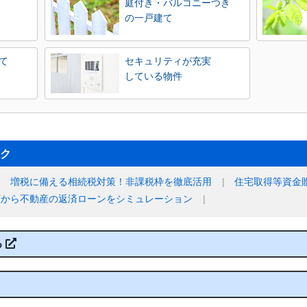
庭付き・バルコニーつき
の一戸建て
て
セキュリティが充実
している物件
ク
増税に備える相続税対策！非課税枠を徹底活用
住宅取得等資金
額から不動産の返済ローンをシミュレーション
る