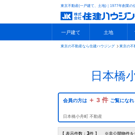
東京不動産(一戸建て、土地)｜1977年創業の
一戸建て
土地
東京の不動産なら住建ハウジング
東京の不
エリアで探す
沿線で探す
新築一戸建て
中古一戸建て
本日の新着物件
今週の新着物件
エリアで探す
沿線で探す
本日の新着物件
今週の新着物件
日本橋
＋ 3 件
会員の方は
ご覧になれ
日本橋小舟町 不動産
3
【 表示件数：
件 】 ※非公開物件を