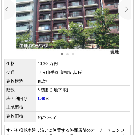
価格
10,300万円
交通
ＪＲ山手線 巣鴨徒歩3分
建物構造
RC造
階数
8階建て 地下1階
表面利回り
6.40
％
土地面積
-
建物面積
2
約77.86m
すがも桜並木通り沿いに位置する路面店舗のオーナーチェンジ