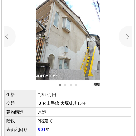
価格
7,280万円
交通
ＪＲ山手線 大塚徒歩15分
建物構造
木造
階数
2階建て
表面利回り
5.81
％