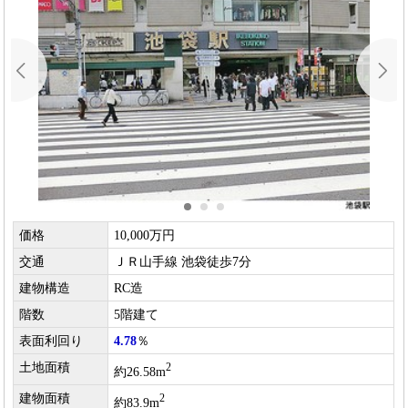
価格
10,000万円
交通
ＪＲ山手線 池袋徒歩7分
建物構造
RC造
階数
5階建て
表面利回り
4.78
％
土地面積
2
約26.58m
建物面積
2
約83.9m