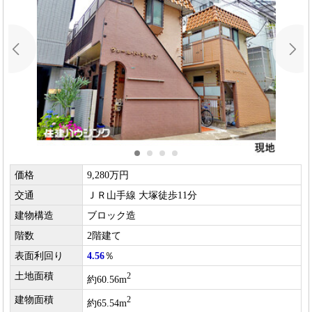
価格
9,280万円
交通
ＪＲ山手線 大塚徒歩11分
建物構造
ブロック造
階数
2階建て
表面利回り
4.56
％
土地面積
2
約60.56m
建物面積
2
約65.54m