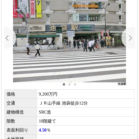
価格
9,200万円
交通
ＪＲ山手線 池袋徒歩12分
建物構造
SRC造
階数
10階建て
表面利回り
4.50
％