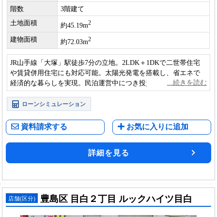
階数
3階建て
土地面積
2
約45.19m
建物面積
2
約72.03m
JR山手線「大塚」駅徒歩7分の立地。2LDK＋1DKで二世帯住宅
や賃貸併用住宅にも対応可能。太陽光発電を搭載し、省エネで
経済的な暮らしを実現。民泊運営中につき投資・実需の両面で
魅力ある一邸です。
ローンシミュレーション
資料請求する
お気に入りに追加
詳細を見る
豊島区 目白２丁目 ルックハイツ目白
店舗(区分)