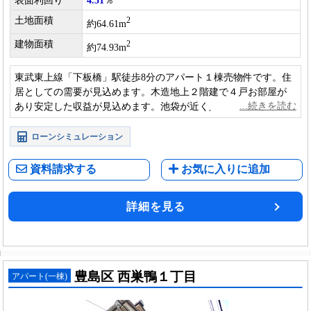
表面利回り
4.31
％
土地面積
2
約64.61m
建物面積
2
約74.93m
東武東上線「下板橋」駅徒歩8分のアパート１棟売物件です。住
居としての需要が見込めます。木造地上２階建で４戸お部屋が
あり安定した収益が見込めます。池袋が近く人気です。
ローンシミュレーション
資料請求する
お気に入りに追加
詳細を見る
豊島区 西巣鴨１丁目
アパート(一棟)