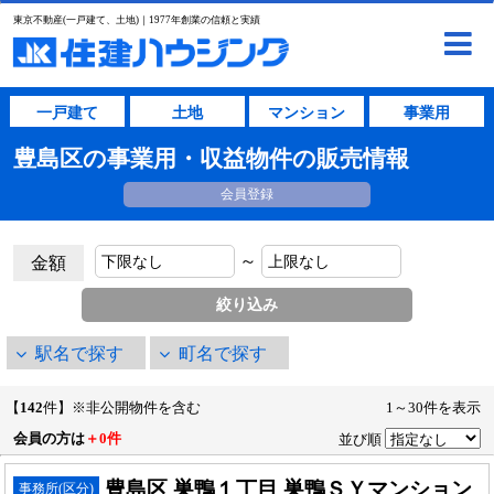
東京不動産(一戸建て、土地)｜1977年創業の信頼と実績
一戸建て
土地
マンション
事業用
豊島区の事業用・収益物件の販売情報
会員登録
～
金額
駅名で探す
町名で探す
【
142
件】※非公開物件を含む
1～30件を表示
会員の方は
＋0件
並び順
豊島区 巣鴨１丁目 巣鴨ＳＹマンション
事務所(区分)