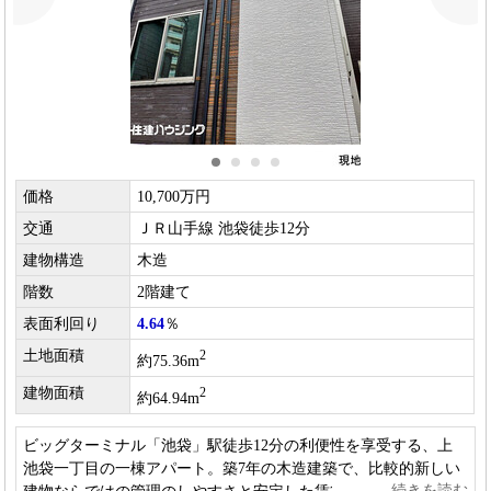
価格
10,700万円
交通
ＪＲ山手線 池袋徒歩12分
建物構造
木造
階数
2階建て
表面利回り
4.64
％
土地面積
2
約75.36m
建物面積
2
約64.94m
ビッグターミナル「池袋」駅徒歩12分の利便性を享受する、上
池袋一丁目の一棟アパート。築7年の木造建築で、比較的新しい