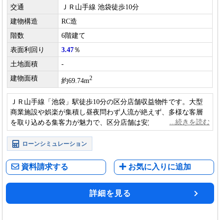
交通
ＪＲ山手線 池袋徒歩10分
建物構造
RC造
階数
6階建て
表面利回り
3.47
％
土地面積
-
建物面積
2
約69.74m
ＪＲ山手線「池袋」駅徒歩10分の区分店舗収益物件です。大型
商業施設や娯楽が集積し昼夜問わず人流が絶えず、多様な客層
を取り込める集客力が魅力で、区分店舗は安定したテナント需
要と賃料収入により収益性が期待できる投資物件です。
ローンシミュレーション
資料請求する
お気に入りに追加
詳細を見る