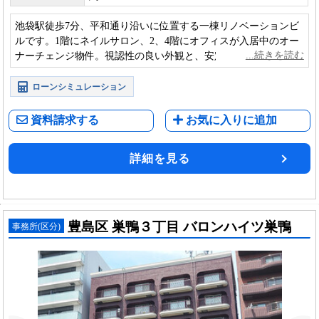
池袋駅徒歩7分、平和通り沿いに位置する一棟リノベーションビ
ルです。1階にネイルサロン、2、4階にオフィスが入居中のオー
ナーチェンジ物件。視認性の良い外観と、安定した収益性が魅
力の収益不動産です。
ローンシミュレーション
資料請求する
お気に入りに追加
詳細を見る
豊島区 巣鴨３丁目 バロンハイツ巣鴨
事務所(区分)