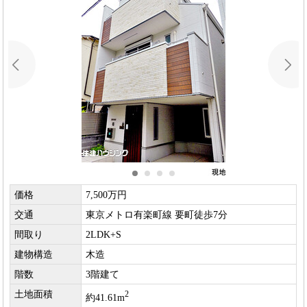
価格
7,500万円
交通
東京メトロ有楽町線 要町徒歩7分
間取り
2LDK+S
建物構造
木造
階数
3階建て
土地面積
2
約41.61m