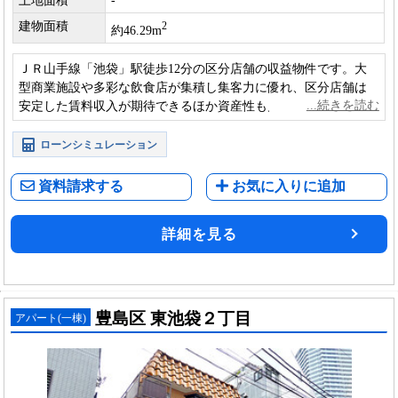
土地面積
-
建物面積
2
約46.29m
ＪＲ山手線「池袋」駅徒歩12分の区分店舗の収益物件です。大
型商業施設や多彩な飲食店が集積し集客力に優れ、区分店舗は
安定した賃料収入が期待できるほか資産性も見込め、長期保有
にも適した投資価値が見込めます。
ローンシミュレーション
資料請求する
お気に入りに追加
詳細を見る
豊島区 東池袋２丁目
アパート(一棟)