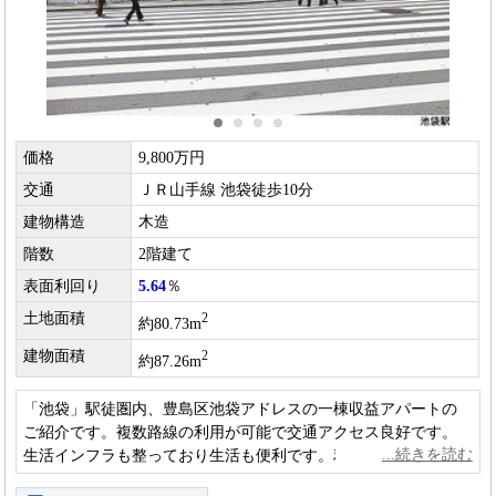
価格
9,800万円
交通
ＪＲ山手線 池袋徒歩10分
建物構造
木造
階数
2階建て
表面利回り
5.64
％
土地面積
2
約80.73m
建物面積
2
約87.26m
「池袋」駅徒圏内、豊島区池袋アドレスの一棟収益アパートの
ご紹介です。複数路線の利用が可能で交通アクセス良好です。
生活インフラも整っており生活も便利です。利便性の良い立地
で将来の賃貸需要も見込めそうです。