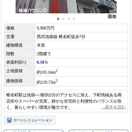
価格
9,900万円
交通
西武池袋線 椎名町徒歩7分
建物構造
木造
階数
2階建て
表面利回り
6.10
％
土地面積
2
約105.64m
建物面積
2
約129.73m
椎名町駅は池袋へ1駅約2分のアクセスに加え、下町情緒ある商
店街やスーパーが充実。静かな住宅街と利便性のバランスが良
く、暮らしやすい環境が魅力です。
ローンシミュレーション