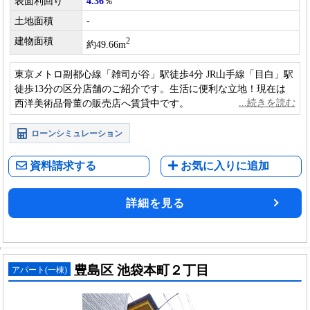
表面利回り
4.36
％
土地面積
-
建物面積
2
約49.66m
東京メトロ副都心線「雑司が谷」駅徒歩4分 JR山手線「目白」駅
徒歩13分の区分店舗のご紹介です。生活に便利な立地！現在は
西洋美術品骨董の販売店へ賃貸中です。
ローンシミュレーション
資料請求する
お気に入りに追加
詳細を見る
豊島区 池袋本町２丁目
アパート(一棟)