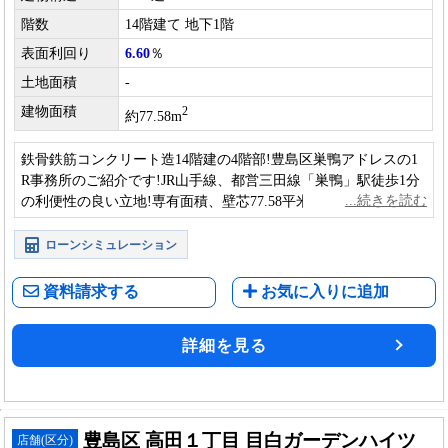
階数
14階建て 地下1階
表面利回り
6.60
％
土地面積
-
建物面積
2
約77.58m
鉄骨鉄筋コンクリート造14階建の4階部!豊島区巣鴨アドレスの1
R事務所のご紹介です!JR山手線、都営三田線「巣鴨」駅徒歩1分
の利便性の良い立地!専有面積、壁芯77.58平米(23.47坪)!
ローンシミュレーション
資料請求する
お気に入りに追加
詳細を見る
豊島区 高田１丁目 目白ガーデンハイツ
店舗(区分)