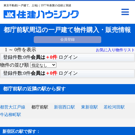
東京不動産(一戸建て、土地)｜1977年創業の信頼と実績
都庁前駅周辺の一戸建て物件購入・販売情報
会員登録
1 ～ 0件を表示
お気に入り物件リスト
登録件数:0件
会員は
＋0件
ログイン
物件の並び順
登録件数:0件
会員は
＋0件
ログイン
都庁前駅の近隣の駅から探す
都営大江戸線
都庁前駅
新宿西口駅
東新宿駅
若松河田駅
牛込柳町駅
新宿区の駅で探す：