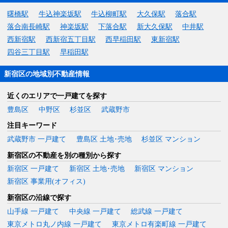
曙橋駅
牛込神楽坂駅
牛込柳町駅
大久保駅
落合駅
落合南長崎駅
神楽坂駅
下落合駅
新大久保駅
中井駅
西新宿駅
西新宿五丁目駅
西早稲田駅
東新宿駅
四谷三丁目駅
早稲田駅
新宿区の地域別不動産情報
近くのエリアで一戸建てを探す
豊島区
中野区
杉並区
武蔵野市
注目キーワード
武蔵野市 一戸建て
豊島区 土地･売地
杉並区 マンション
新宿区の不動産を別の種別から探す
新宿区 一戸建て
新宿区 土地･売地
新宿区 マンション
新宿区 事業用(オフィス)
新宿区の沿線で探す
山手線 一戸建て
中央線 一戸建て
総武線 一戸建て
東京メトロ丸ノ内線 一戸建て
東京メトロ有楽町線 一戸建て