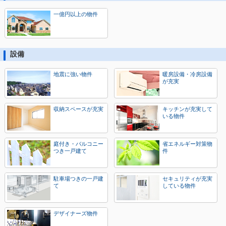
一億円以上の物件
設備
地震に強い物件
暖房設備・冷房設備
が充実
収納スペースが充実
キッチンが充実して
いる物件
庭付き・バルコニー
省エネルギー対策物
つき一戸建て
件
駐車場つきの一戸建
セキュリティが充実
て
している物件
デザイナーズ物件