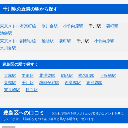
千川駅の近隣の駅から探す
東京メトロ有楽町線
氷川台駅
小竹向原駅
千川駅
要町駅
池袋駅
東京メトロ副都心線
池袋駅
要町駅
千川駅
小竹向原駅
氷川台駅
豊島区の駅で探す：
大塚駅
要町駅
北池袋駅
駒込駅
椎名町駅
下板橋駅
巣鴨駅
千川駅
雑司が谷駅
西巣鴨駅
東池袋駅
東長崎駅
目白駅
豊島区への口コミ
※当社で物件を購入されたお客様のコメントを基に
しています。主観的なものであり事実と異なる場合もございます。