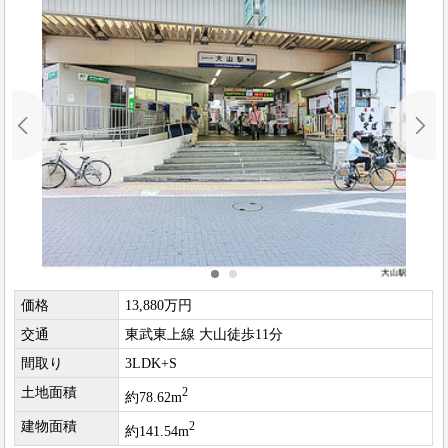
価格
13,880万円
交通
東武東上線 大山徒歩11分
間取り
3LDK+S
土地面積
2
約78.62m
建物面積
2
約141.54m