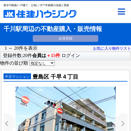
東京不動産(一戸建て、土地)｜1977年創業の信頼と実績
千川駅周辺の不動産購入・販売情報
会員登録
1 ～ 20件を表示
お気に入り物件リスト
登録件数:20件
会員は
＋15件
ログイン
物件の並び順
豊島区 千早４丁目
中古マンション