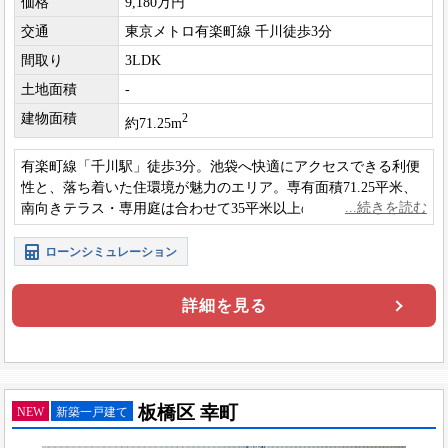
価格
9,180万円
交通
東京メトロ有楽町線 千川徒歩3分
間取り
3LDK
土地面積
-
建物面積
2
約71.25m
有楽町線「千川駅」徒歩3分。池袋へ快適にアクセスできる利便
性と、落ち着いた住環境が魅力のエリア。専有面積71.25平米、
南向きテラス・専用庭は合わせて35平米以上のゆとりある住空
間。小さなお子様ものびのび過ごせます。
ローンシミュレーション
詳細を見る
板橋区 幸町
NEW
新築一戸建て