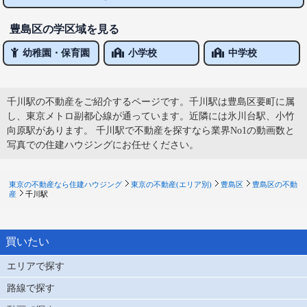
豊島区の学区域を見る
幼稚園・保育園
小学校
中学校
千川駅の不動産をご紹介するページです。千川駅は豊島区要町に属
し、東京メトロ副都心線が通っています。近隣には氷川台駅、小竹
向原駅があります。 千川駅で不動産を探すなら業界No1の動画数と
写真での住建ハウジングにお任せください。
東京の不動産なら住建ハウジング
東京の不動産(エリア別)
豊島区
豊島区の不動
産
千川駅
買いたい
エリアで探す
路線で探す