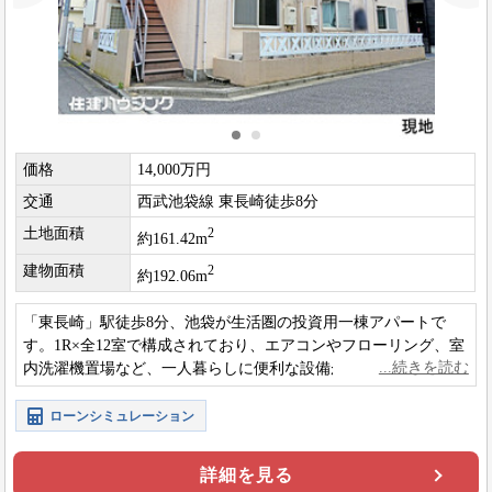
価格
14,000万円
交通
西武池袋線 東長崎徒歩8分
土地面積
2
約161.42m
建物面積
2
約192.06m
「東長崎」駅徒歩8分、池袋が生活圏の投資用一棟アパートで
す。1R×全12室で構成されており、エアコンやフローリング、室
内洗濯機置場など、一人暮らしに便利な設備が整っています。
ぜひお気軽にお問い合わせください。
ローンシミュレーション
詳細を見る