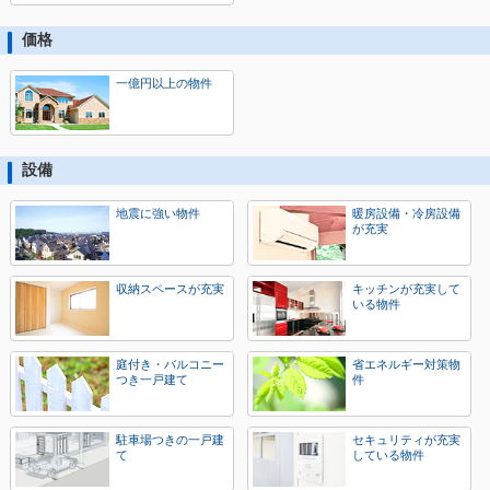
価格
一億円以上の物件
設備
地震に強い物件
暖房設備・冷房設備
が充実
収納スペースが充実
キッチンが充実して
いる物件
庭付き・バルコニー
省エネルギー対策物
つき一戸建て
件
駐車場つきの一戸建
セキュリティが充実
て
している物件