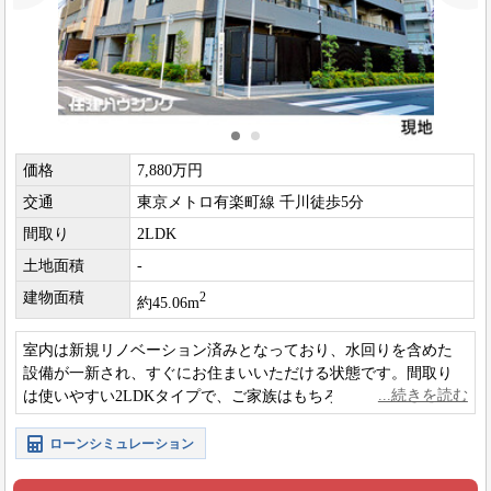
価格
7,880万円
交通
東京メトロ有楽町線 千川徒歩5分
間取り
2LDK
土地面積
-
建物面積
2
約45.06m
室内は新規リノベーション済みとなっており、水回りを含めた
設備が一新され、すぐにお住まいいただける状態です。間取り
は使いやすい2LDKタイプで、ご家族はもちろんテレワークにも
対応しやすい構成となっております。
ローンシミュレーション