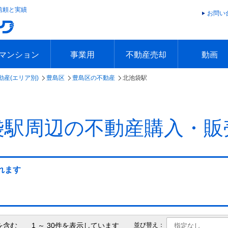
信頼と実績
お問い
マンション
事業用
不動産売却
動画
動産(エリア別)
豊島区
豊島区の不動産
北池袋駅
エリアで探す
沿線で探す
本日の新着物件
今週の新着物件
エリアで探す
沿線で探す
本日の新着物件
今週の新着物件
不動産売却トップ
簡単無料査定
不動産売却の流れ
不動産売却 Q&A
海外からの不動産売買
住まなび
TVCMギ
放送スケジ
お客様の声
袋駅周辺の不動産購入・販
れます
を含む 1 ～ 30件を表示しています
並び替え：