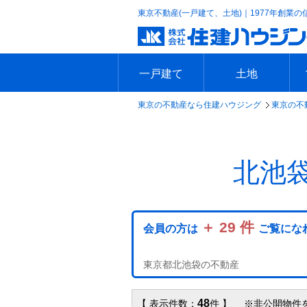
東京不動産(一戸建て、土地)｜1977年創業の
一戸建て
土地
東京の不動産なら住建ハウジング
東京の不
エリアで探す
沿線で探す
新築一戸建て
中古一戸建て
本日の新着物件
今週の新着物件
エリアで探す
沿線で探す
本日の新着物件
今週の新着物件
北池
＋ 29 件
会員の方は
ご覧にな
東京都北池袋の不動産
48
【 表示件数：
件 】 ※非公開物件