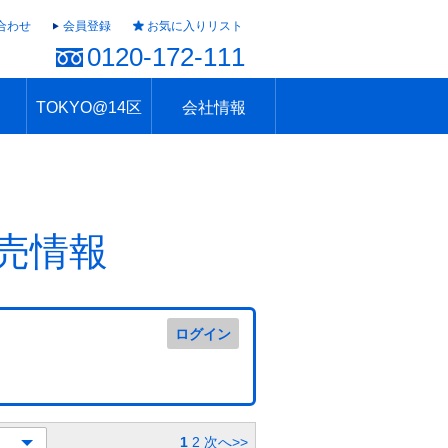
合わせ
会員登録
お気に入りリスト
0120-172-111
TOKYO@14区
会社情報
ャラリー
ュール
TOKYO@14区トップ
ブランド 高級住宅街
住まいのお役立ち
税・住宅ローン
不動産投資のポイント
防災！東京の地震
地域情報「東京さんぽ」
会社概要
アクセス
住建ハウジング上原支店
住建ハウジング中野
採用情報
売情報
ログイン
1
2
次へ>>