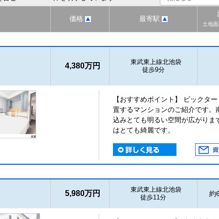
価格
最寄駅
土地面
東武東上線北池袋
4,380万円
徒歩9分
【おすすめポイント】 ビックタ
置するマンションのご紹介です。
込みとても明るい空間が広がりま
はとても綺麗です。
東武東上線北池袋
5,980万円
約6
徒歩11分