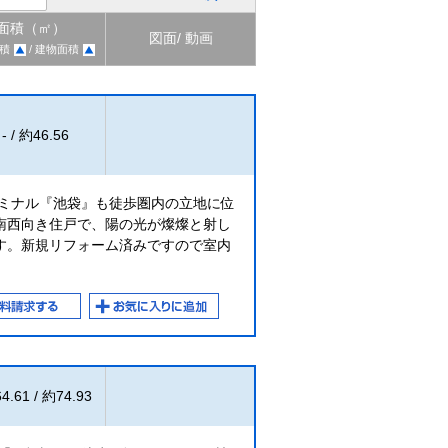
面積（㎡）
図面/ 動画
積
/ 建物面積
- / 約46.56
ーミナル『池袋』も徒歩圏内の立地に位
南西向き住戸で、陽の光が燦燦と射し
す。新規リフォーム済みですので室内
4.61 / 約74.93