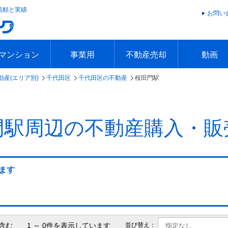
信頼と実績
お問い
マンション
事業用
不動産売却
動画
動産(エリア別)
千代田区
千代田区の不動産
桜田門駅
エリアで探す
沿線で探す
本日の新着物件
今週の新着物件
エリアで探す
沿線で探す
本日の新着物件
今週の新着物件
不動産売却トップ
簡単無料査定
不動産売却の流れ
不動産売却 Q&A
海外からの不動産売買
住まなび
TVCMギ
放送スケジ
お客様の声
門駅周辺の不動産購入・販
ます
含む 1 ～ 0件を表示しています
並び替え：