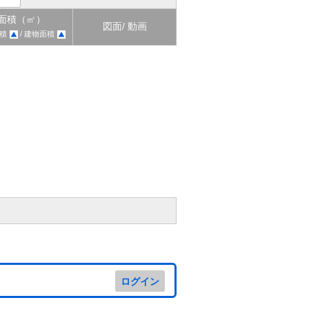
面積（㎡）
図面/ 動画
積
/ 建物面積
ログイン