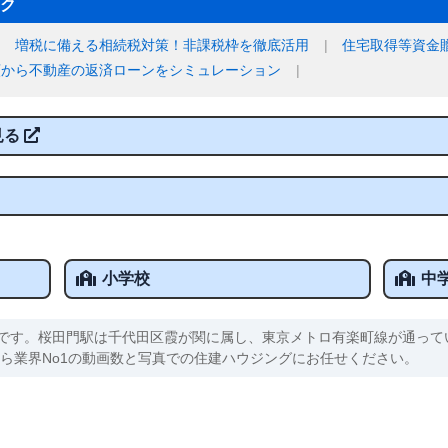
ク
増税に備える相続税対策！非課税枠を徹底活用
住宅取得等資金
額から不動産の返済ローンをシミュレーション
見る
小学校
中
です。桜田門駅は千代田区霞が関に属し、東京メトロ有楽町線が通って
なら業界No1の動画数と写真での住建ハウジングにお任せください。