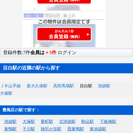
登録件数:7件
会員は
＋5件
ログイン
目白駅の近隣の駅から探す
ＪＲ山手線
新大久保駅
高田馬場駅
目白駅
池袋駅
大塚駅
豊島区の駅で探す：
池袋駅
大塚駅
要町駅
北池袋駅
駒込駅
下板橋駅
巣鴨駅
千川駅
雑司が谷駅
西巣鴨駅
東池袋駅