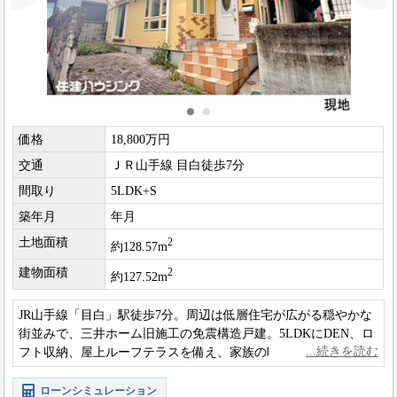
価格
18,800万円
交通
ＪＲ山手線 目白徒歩7分
間取り
5LDK+S
築年月
年月
土地面積
2
約128.57m
建物面積
2
約127.52m
JR山手線「目白」駅徒歩7分。周辺は低層住宅が広がる穏やかな
街並みで、三井ホーム旧施工の免震構造戸建。5LDKにDEN、ロ
フト収納、屋上ルーフテラスを備え、家族の時間と個々のプラ
イベート空間を両立できる住まいです。
ローンシミュレーション