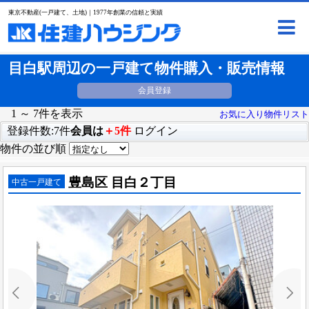
東京不動産(一戸建て、土地)｜1977年創業の信頼と実績
目白駅周辺の一戸建て物件購入・販売情報
会員登録
1 ～ 7件を表示
お気に入り物件リスト
登録件数:7件
会員は
＋5件
ログイン
物件の並び順
豊島区 目白２丁目
中古一戸建て