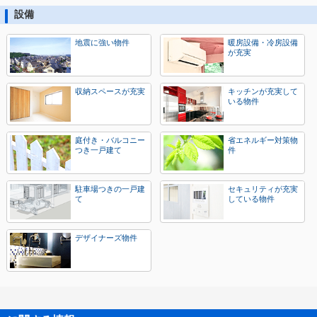
設備
地震に強い物件
暖房設備・冷房設備
が充実
収納スペースが充実
キッチンが充実して
いる物件
庭付き・バルコニー
省エネルギー対策物
つき一戸建て
件
駐車場つきの一戸建
セキュリティが充実
て
している物件
デザイナーズ物件