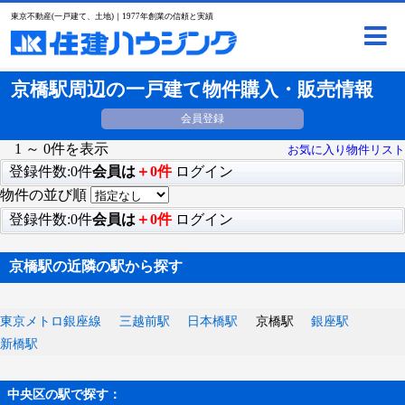
東京不動産(一戸建て、土地)｜1977年創業の信頼と実績
京橋駅周辺の一戸建て物件購入・販売情報
会員登録
1 ～ 0件を表示
お気に入り物件リスト
登録件数:0件
会員は
＋0件
ログイン
物件の並び順
登録件数:0件
会員は
＋0件
ログイン
京橋駅の近隣の駅から探す
東京メトロ銀座線
三越前駅
日本橋駅
京橋駅
銀座駅
新橋駅
中央区の駅で探す：