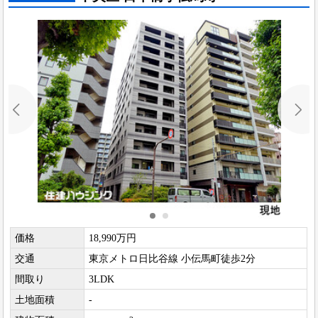
価格
18,990万円
交通
東京メトロ日比谷線 小伝馬町徒歩2分
間取り
3LDK
土地面積
-