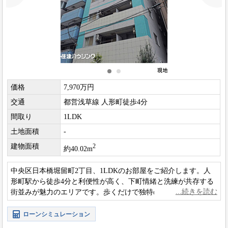
価格
7,970万円
交通
都営浅草線 人形町徒歩4分
間取り
1LDK
土地面積
-
建物面積
2
約40.02m
中央区日本橋堀留町2丁目、1LDKのお部屋をご紹介します。人
形町駅から徒歩4分と利便性が高く、下町情緒と洗練が共存する
街並みが魅力のエリアです。歩くだけで独特の温かみを感じら
れます。
ローンシミュレーション