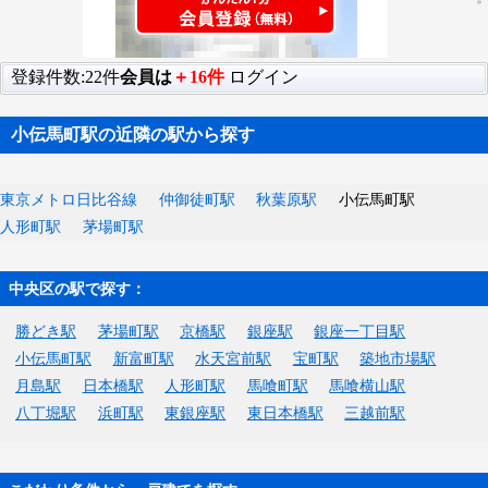
登録件数:22件
会員は
＋16件
ログイン
小伝馬町駅の近隣の駅から探す
東京メトロ日比谷線
仲御徒町駅
秋葉原駅
小伝馬町駅
人形町駅
茅場町駅
中央区の駅で探す：
勝どき駅
茅場町駅
京橋駅
銀座駅
銀座一丁目駅
小伝馬町駅
新富町駅
水天宮前駅
宝町駅
築地市場駅
月島駅
日本橋駅
人形町駅
馬喰町駅
馬喰横山駅
八丁堀駅
浜町駅
東銀座駅
東日本橋駅
三越前駅