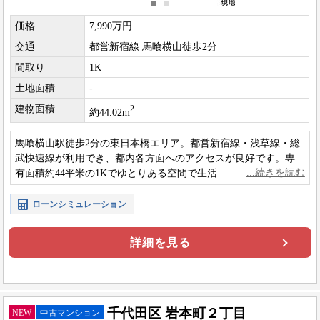
価格
7,990万円
交通
都営新宿線 馬喰横山徒歩2分
間取り
1K
土地面積
-
建物面積
2
約44.02m
馬喰横山駅徒歩2分の東日本橋エリア。都営新宿線・浅草線・総
武快速線が利用でき、都内各方面へのアクセスが良好です。専
有面積約44平米の1Kでゆとりある空間で生活できます。投資用
としても見込みやすい立地です。
ローンシミュレーション
詳細を見る
千代田区 岩本町２丁目
NEW
中古マンション