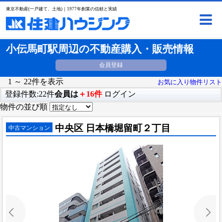
東京不動産(一戸建て、土地)｜1977年創業の信頼と実績
小伝馬町駅周辺の不動産購入・販売情報
会員登録
1 ～ 22件を表示
お気に入り物件リスト
登録件数:22件
会員は
＋16件
ログイン
物件の並び順
中央区 日本橋堀留町２丁目
中古マンション