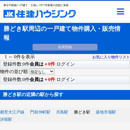
東京不動産(一戸建て、土地)｜1977年創業の信頼と実績
勝どき駅周辺の一戸建て物件購入・販売情
報
会員登録
1 ～ 0件を表示
お気に入り物件リスト
登録件数:0件
会員は
＋0件
ログイン
物件の並び順
登録件数:0件
会員は
＋0件
ログイン
勝どき駅の近隣の駅から探す
都営大江戸線
門前仲町駅
月島駅
勝どき駅
築地市場駅
汐留駅