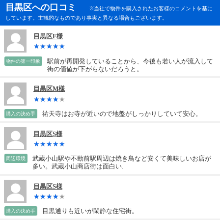
目黒区への口コミ
※当社で物件を購入されたお客様のコメントを基に
しています。主観的なものであり事実と異なる場合もございます。
目黒区F様
駅前が再開発していることから、今後も若い人が流入して
物件の第一印象
街の価値が下がらないだろうと。
目黒区M様
祐天寺はお寺が近いので地盤がしっかりしていて安心。
購入の決め手
目黒区S様
武蔵小山駅や不動前駅周辺は焼き鳥など安くて美味しいお店が
周辺環境
多い。武蔵小山商店街は面白い.
目黒区S様
目黒通りも近いが閑静な住宅街。
購入の決め手