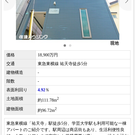
価格
18,900万円
交通
東急東横線 祐天寺徒歩5分
建物構造
-
階数
-
表面利回り
4.92
％
土地面積
2
約111.78m
建物面積
2
約96.72m
東急東横線「祐天寺」駅徒歩5分、学芸大学駅も利用可能な一棟
アパートのご紹介です。駅周辺は商店街もあり、生活利便性良