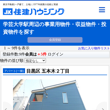
東京不動産(一戸建て、土地)｜1977年創業の信頼と実績
学芸大学駅周辺の事業用物件・収益物件・投
資物件を探す
会員登録
1 ～ 9件を表示
お気に入り物件リスト
登録件数:9件
会員は
＋5件
ログイン
物件の並び順
目黒区 五本木２丁目
アパート(一棟)