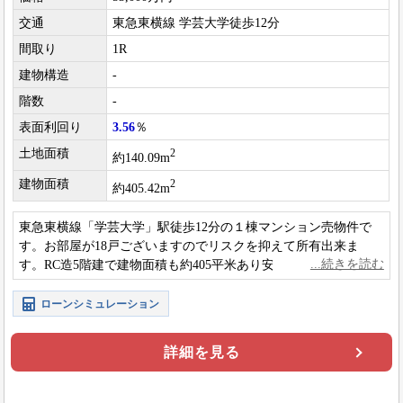
交通
東急東横線 学芸大学徒歩12分
間取り
1R
建物構造
-
階数
-
表面利回り
3.56
％
土地面積
2
約140.09m
建物面積
2
約405.42m
東急東横線「学芸大学」駅徒歩12分の１棟マンション売物件で
す。お部屋が18戸ございますのでリスクを抑えて所有出来ま
す。RC造5階建で建物面積も約405平米あり安定した収益が見込
めます。
ローンシミュレーション
詳細を見る