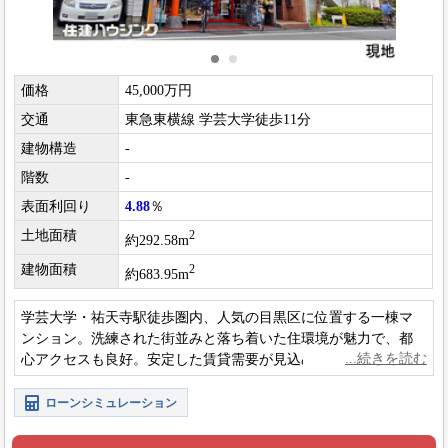
価格
45,000万円
交通
東急東横線 学芸大学徒歩11分
建物構造
-
階数
-
表面利回り
4.88
％
土地面積
2
約292.58m
建物面積
2
約683.95m
学芸大学・祐天寺駅徒歩圏内、人気の目黒区に位置する一棟マ
ンション。洗練された街並みと落ち着いた住環境が魅力で、都
心アクセスも良好。安定した賃貸需要が見込める収益物件で
す。
ローンシミュレーション