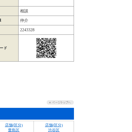
相談
様
仲介
2243328
コード
店舗(区分)
店舗(区分)
豊島区
渋谷区