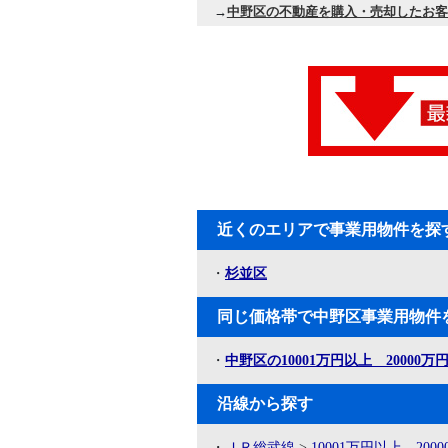
→
中野区の不動産を購入・売却したお客
近くのエリアで事業用物件を探
・
杉並区
同じ価格帯で中野区事業用物件
・
中野区の10001万円以上 20000
沿線から探す
・
ＪＲ総武線
>
10001万円以上 200