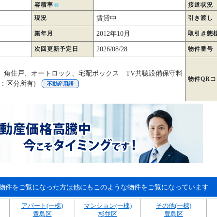
容積率
接道状況
現況
賃貸中
引き渡し
築年月
2012年10月
取引き態
次回更新予定日
2026/08/28
物件番号
、角住戸、オートロック、宅配ボックス TV共聴設備保守料
物件QR
2階：区分所有)
不動産用語
物件をご覧になった方は他にもこのような物件をご覧になっています
アパート(一棟)
マンション(一棟)
その他(一棟)
豊島区
杉並区
豊島区