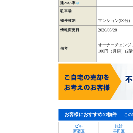
建ぺい率
駐車場
物件種別
マンション(区分)
情報変更日
2026/05/28
オーナーチェンジ
備考
100円（月額）(
お客様におすすめの物件
この
ビル
旅館
新宿区
墨田区