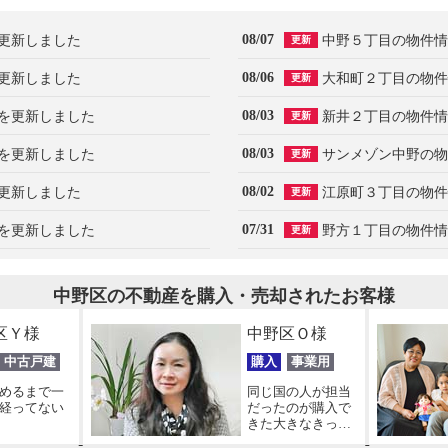
08/07
更新しました
中野５丁目の物件情
更新
08/06
更新しました
大和町２丁目の物件
更新
08/03
を更新しました
新井２丁目の物件情
更新
08/03
を更新しました
サンメゾン中野の物
更新
08/02
更新しました
江原町３丁目の物件
更新
07/31
を更新しました
野方１丁目の物件情
更新
中野区の不動産を購入・売却されたお客様
区Ｙ様
中野区Ｏ様
中古戸建
購入
事業用
めるまで一
同じ国の人が担当
経ってない
だったのが購入で
きた大きなきっか
けです！