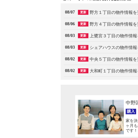
08/07
野方１丁目の物件情報を
更新
08/06
野方４丁目の物件情報を
更新
08/03
上鷺宮３丁目の物件情報
更新
08/03
シェアハウスの物件情報
更新
08/02
中央５丁目の物件情報を
更新
08/02
大和町１丁目の物件情報
更新
中野
購入
家を決
ヶ月も
です！