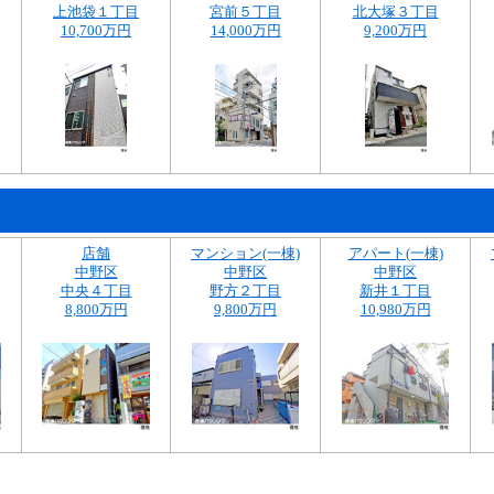
上池袋１丁目
宮前５丁目
北大塚３丁目
10,700万円
14,000万円
9,200万円
店舗
マンション(一棟)
アパート(一棟)
中野区
中野区
中野区
中央４丁目
野方２丁目
新井１丁目
8,800万円
9,800万円
10,980万円