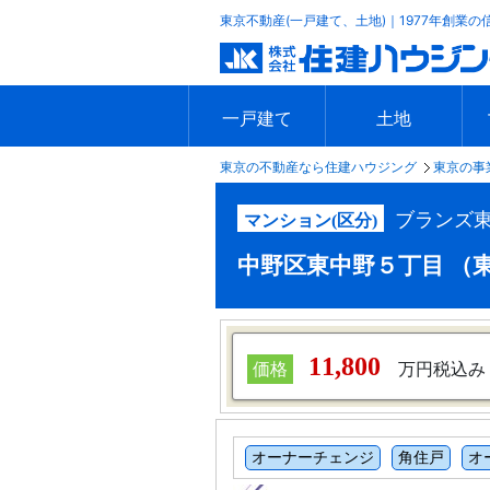
東京不動産(一戸建て、土地)｜1977年創業の
一戸建て
土地
東京の不動産なら住建ハウジング
東京の事
エリアで探す
沿線で探す
新築一戸建て
中古一戸建て
本日の新着物件
今週の新着物件
エリアで探す
沿線で探す
本日の新着物件
今週の新着物件
ブランズ
マンション(区分)
中野区東中野５丁目 （東中野
11,800
価格
万円税込み
オーナーチェンジ
角住戸
オ