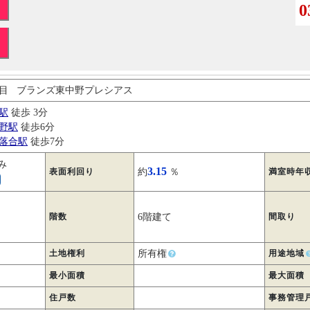
0
目 ブランズ東中野プレシアス
駅
徒歩 3分
野駅
徒歩6分
落合駅
徒歩7分
み
3.15
表面利回り
約
％
満室時年
階数
6階建て
間取り
土地権利
所有権
用途地域
最小面積
最大面積
住戸数
事務管理