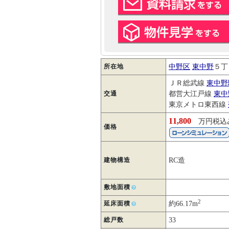
所在地
中野区
東中野
５丁
ＪＲ総武線
東中野
交通
都営大江戸線
東中
東京メトロ東西線
11,800
万円税込
価格
建物構造
RC造
敷地面積
2
延床面積
約66.17m
総戸数
33