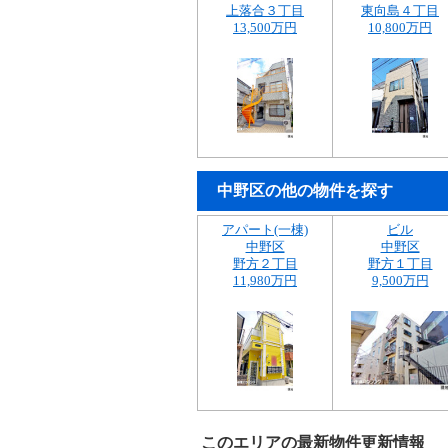
上落合３丁目
東向島４丁目
13,500万円
10,800万円
中野区の他の物件を探す
アパート(一棟)
ビル
中野区
中野区
野方２丁目
野方１丁目
11,980万円
9,500万円
このエリアの最新物件更新情報