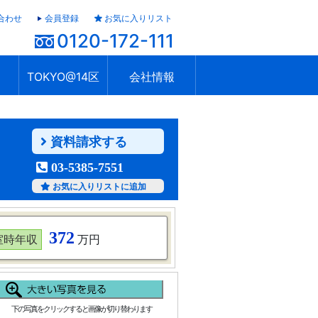
合わせ
会員登録
お気に入りリスト
0120-172-111
TOKYO@14区
会社情報
ャラリー
ュール
TOKYO@14区トップ
ブランド 高級住宅街
住まいのお役立ち
税・住宅ローン
不動産投資のポイント
防災！東京の地震
地域情報「東京さんぽ」
会社概要
アクセス
住建ハウジング上原支店
住建ハウジング中野
採用情報
資料請求する
03-5385-7551
お気に入りリストに追加
372
室時年収
万円
下の写真をクリックすると画像が切り替わります