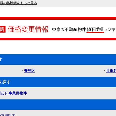
様の体験談をもっと見る
す
・
豊島区
・
世田
を探す
万円以下 事業用物件
00万円以下