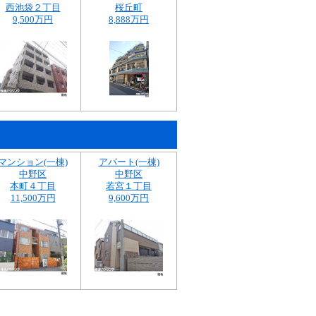
西池袋２丁目
桜丘町
9,500万円
8,888万円
マンション(一棟)
アパート(一棟)
中野区
中野区
本町４丁目
若宮１丁目
11,500万円
9,600万円