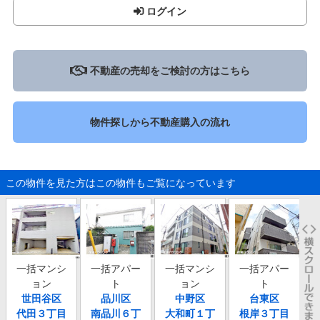
ログイン
不動産の売却をご検討の方はこちら
物件探しから不動産購入の流れ
この物件を見た方はこの物件もご覧になっています
一括マンシ
一括アパー
一括マンシ
一括アパー
ョン
ト
ョン
ト
世田谷区
品川区
中野区
台東区
東
代田３丁目
南品川６丁
大和町１丁
根岸３丁目