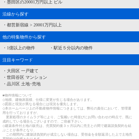
・
墨田区の20001万円以上 ビル
沿線から探す
・
都営新宿線
>
20001万円以上
他の特集物件から探す
・
1億以上の物件
・
駅近５分以内の物件
注目キーワード
・
大田区 一戸建て
・
世田谷区 マンション
・
品川区 土地･売地
■物件情報について
◇地積、建物床面積、仕様に変更が生じる場合があります。
◇図面と現況が異なる場合には現況を優先します。
◇本ホームページ上の不動産物件情報につきましては、弊社の責任において、管理運
用を行っておりますが、
更新処理のタイムラグ等により、ご覧戴いた時並びにお問い合わせの時点で、既に
成約している場合もございますので、ご容赦下さい。
◇建築条件付土地の販売は、売買契約後３ヶ月以内に売主との間で建築請負契約を結
ぶことが条件となり、
この期間内に建築請負契約が成立しない場合は、受領金を全額返済した上で土地売
買契約は白紙となります。