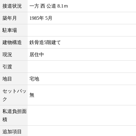
接道状況
一方 西 公道 8.1ｍ
築年月
1985年 5月
駐車場
建物構造
鉄骨造5階建て
現況
居住中
引渡
地目
宅地
セットバッ
無
ク
私道負担面
積
追加項目