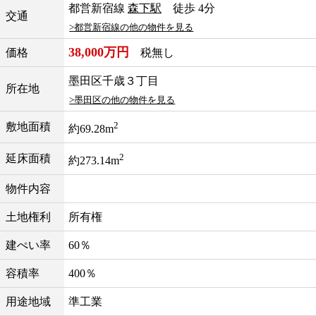
都営新宿線
森下駅
徒歩 4分
交通
>都営新宿線の他の物件を見る
38,000万円
価格
税無し
墨田区千歳３丁目
所在地
>墨田区の他の物件を見る
2
敷地面積
約69.28m
2
延床面積
約273.14m
物件内容
土地権利
所有権
建ぺい率
60％
容積率
400％
用途地域
準工業