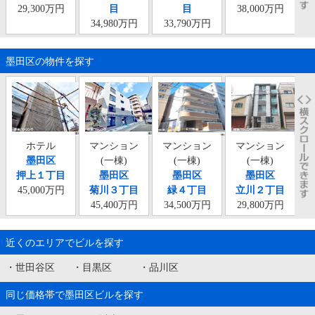
29,300万円
目
目
38,000万円
34,980万円
33,790万円
墨田区の物件を探す
ホテル
マンション
マンション
マンション
墨田区
(一棟)
(一棟)
(一棟)
押上１丁目
墨田区
墨田区
墨田区
45,000万円
菊川３丁目
緑４丁目
立川２丁目
45,400万円
34,500万円
29,800万円
近くのエリアでビルを探す
・
世田谷区
・
目黒区
・
品川区
同じ価格帯で墨田区ビルを探す