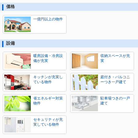
価格
一億円以上の物件
設備
暖房設備・冷房設
収納スペースが充
備が充実
実
キッチンが充実し
庭付き・バルコニ
ている物件
ーつき一戸建て
省エネルギー対策
駐車場つきの一戸
物件
建て
セキュリティが充
実している物件