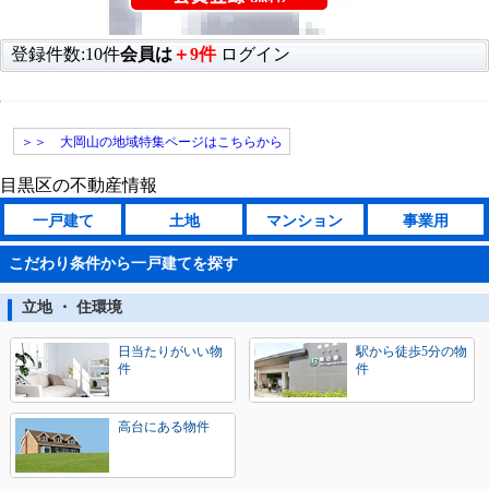
登録件数:10件
会員は
＋9件
ログイン
＞＞ 大岡山の地域特集ページはこちらから
目黒区の不動産情報
一戸建て
土地
マンション
事業用
こだわり条件から一戸建てを探す
立地 ・ 住環境
日当たりがいい物
駅から徒歩5分の物
件
件
高台にある物件