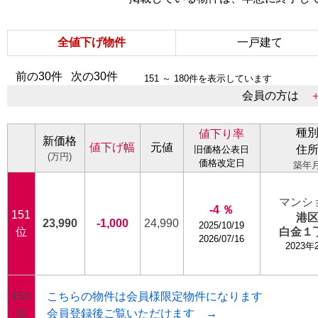
全値下げ物件
一戸建て
前の30件
次の30件
151 ～ 180件を表示しています
会員の方は
＋
種
値下り率
新価格
値下げ幅
元値
住
旧価格公表日
(万円)
価格改定日
築年
マンシ
-4 ％
151
港
23,990
-1,000
24,990
2025/10/19
位
白金１
2026/07/16
2023年
152
こちらの物件は会員様限定物件になります
位
会員登録後ご覧いただけます →