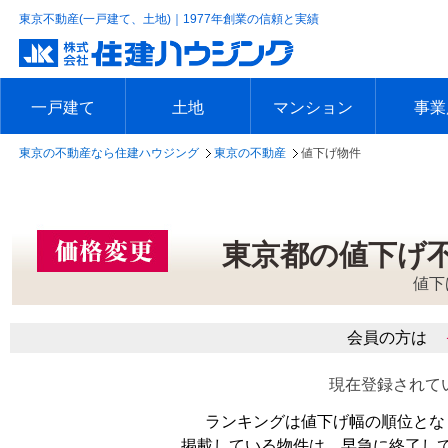
東京不動産(一戸建て、土地)｜1977年創業の信頼と実績
一戸建て
土地
マンション
事業
東京の不動産なら住建ハウジング
東京の不動産
値下げ物件
エリアで探す
沿線で探す
新築一戸建て
中古一戸建て
本日の新着物件
今週の新着物件
エリアで探す
沿線で探す
本日の新着物件
今週の新着物件
エリアで探す
沿線で探す
本日の新着物件
今週の新着物件
エリア
沿線で
本日の
今週の
東京都の値下げ
値下
会員の方は
現在登録されて
ランキングは値下げ幅の順位とな
掲載している物件は、早急に終了し