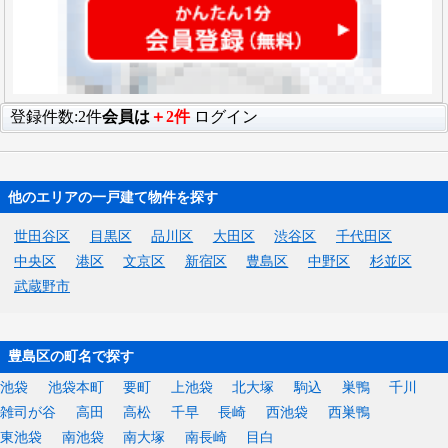
登録件数:2件
会員は
＋2件
ログイン
他のエリアの一戸建て物件を探す
世田谷区
目黒区
品川区
大田区
渋谷区
千代田区
中央区
港区
文京区
新宿区
豊島区
中野区
杉並区
武蔵野市
豊島区の町名で探す
池袋
池袋本町
要町
上池袋
北大塚
駒込
巣鴨
千川
雑司が谷
高田
高松
千早
長崎
西池袋
西巣鴨
東池袋
南池袋
南大塚
南長崎
目白