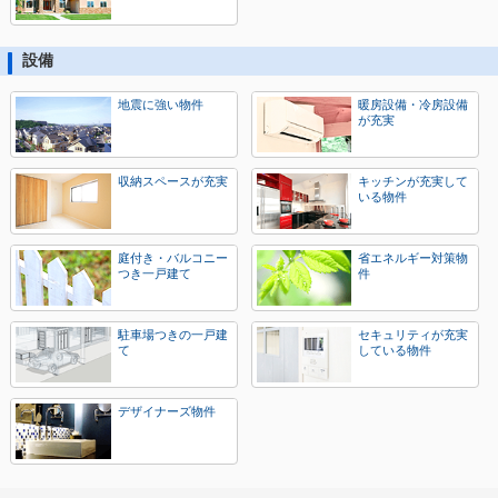
設備
地震に強い物件
暖房設備・冷房設備
が充実
収納スペースが充実
キッチンが充実して
いる物件
庭付き・バルコニー
省エネルギー対策物
つき一戸建て
件
駐車場つきの一戸建
セキュリティが充実
て
している物件
デザイナーズ物件