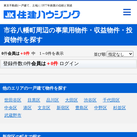
東京不動産(一戸建て、土地)｜1977年創業の信頼と実績
市谷八幡町周辺の事業用物件・収益物件・投
資物件を探す
0
件
会員は
＋0件
中 1～0件を表示
並び順
登録件数:0件
会員は
＋0件
ログイン
他のエリアの一戸建て物件を探す
世田谷区
目黒区
品川区
大田区
渋谷区
千代田区
中央区
港区
文京区
新宿区
豊島区
中野区
杉並区
武蔵野市
新宿区の町名で探す