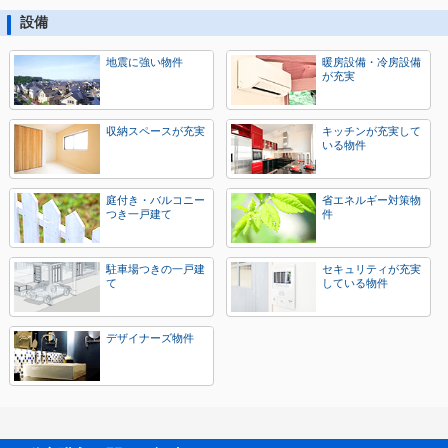
設備
地震に強い物件
暖房設備・冷房設備
が充実
収納スペースが充実
キッチンが充実して
いる物件
庭付き・バルコニー
省エネルギー対策物
つき一戸建て
件
駐車場つきの一戸建
セキュリティが充実
て
している物件
デザイナーズ物件