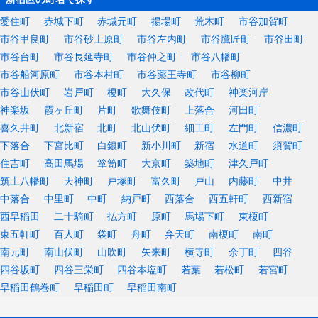
愛住町
赤城下町
赤城元町
揚場町
荒木町
市谷加賀町
市谷甲良町
市谷砂土原町
市谷左内町
市谷鷹匠町
市谷田町
市谷台町
市谷長延寺町
市谷仲之町
市谷八幡町
市谷船河原町
市谷本村町
市谷薬王寺町
市谷柳町
市谷山伏町
岩戸町
榎町
大久保
改代町
神楽河岸
神楽坂
霞ヶ丘町
片町
歌舞伎町
上落合
河田町
喜久井町
北新宿
北町
北山伏町
細工町
左門町
信濃町
下落合
下宮比町
白銀町
新小川町
新宿
水道町
須賀町
住吉町
高田馬場
箪笥町
大京町
築地町
津久戸町
筑土八幡町
天神町
戸塚町
富久町
戸山
内藤町
中井
中落合
中里町
中町
納戸町
西落合
西五軒町
西新宿
西早稲田
二十騎町
払方町
原町
馬場下町
東榎町
東五軒町
百人町
袋町
舟町
弁天町
南榎町
南町
南元町
南山伏町
山吹町
矢来町
横寺町
余丁町
四谷
四谷坂町
四谷三栄町
四谷本塩町
若葉
若松町
若宮町
早稲田鶴巻町
早稲田町
早稲田南町