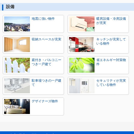
設備
地震に強い物件
暖房設備・冷房設備
が充実
収納スペースが充実
キッチンが充実して
いる物件
庭付き・バルコニー
省エネルギー対策物
つき一戸建て
件
駐車場つきの一戸建
セキュリティが充実
て
している物件
デザイナーズ物件