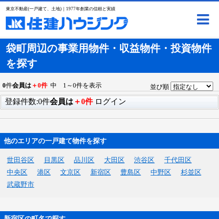
東京不動産(一戸建て、土地)｜1977年創業の信頼と実績
袋町周辺の事業用物件・収益物件・投資物件
を探す
0
件
会員は
＋0件
中 1～0件を表示
並び順
登録件数:0件
会員は
＋0件
ログイン
他のエリアの一戸建て物件を探す
世田谷区
目黒区
品川区
大田区
渋谷区
千代田区
中央区
港区
文京区
新宿区
豊島区
中野区
杉並区
武蔵野市
新宿区の町名で探す