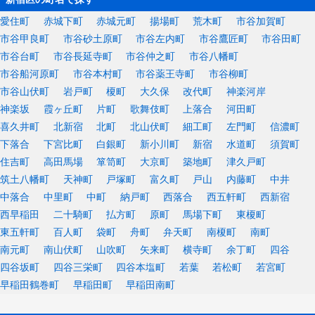
愛住町
赤城下町
赤城元町
揚場町
荒木町
市谷加賀町
市谷甲良町
市谷砂土原町
市谷左内町
市谷鷹匠町
市谷田町
市谷台町
市谷長延寺町
市谷仲之町
市谷八幡町
市谷船河原町
市谷本村町
市谷薬王寺町
市谷柳町
市谷山伏町
岩戸町
榎町
大久保
改代町
神楽河岸
神楽坂
霞ヶ丘町
片町
歌舞伎町
上落合
河田町
喜久井町
北新宿
北町
北山伏町
細工町
左門町
信濃町
下落合
下宮比町
白銀町
新小川町
新宿
水道町
須賀町
住吉町
高田馬場
箪笥町
大京町
築地町
津久戸町
筑土八幡町
天神町
戸塚町
富久町
戸山
内藤町
中井
中落合
中里町
中町
納戸町
西落合
西五軒町
西新宿
西早稲田
二十騎町
払方町
原町
馬場下町
東榎町
東五軒町
百人町
袋町
舟町
弁天町
南榎町
南町
南元町
南山伏町
山吹町
矢来町
横寺町
余丁町
四谷
四谷坂町
四谷三栄町
四谷本塩町
若葉
若松町
若宮町
早稲田鶴巻町
早稲田町
早稲田南町