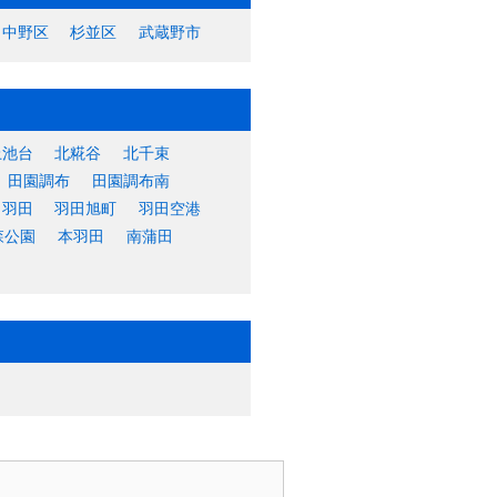
中野区
杉並区
武蔵野市
上池台
北糀谷
北千束
田園調布
田園調布南
羽田
羽田旭町
羽田空港
森公園
本羽田
南蒲田