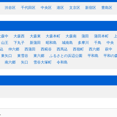
渋谷区
千代田区
中央区
港区
文京区
新宿区
豊島区
大森中
大森西
大森東
大森本町
大森南
蒲田
蒲田本町
山王
下丸子
新蒲田
昭和島
城南島
多摩川
千鳥
中央
込
仲六郷
西蒲田
西糀谷
西馬込
西嶺町
西六郷
萩中
東矢口
東雪谷
東六郷
ふるさとの浜辺公園
平和島
平和の
南六郷
矢口
雪谷大塚町
令和島
す