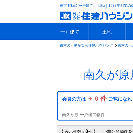
東京不動産(一戸建て、土地)｜1977年創業の
一戸建て
土地
東京の不動産なら住建ハウジング
東京の一
エリアで探す
沿線で探す
新築一戸建て
中古一戸建て
本日の新着物件
今週の新着物件
エリアで探す
沿線で探す
本日の新着物件
今週の新着物件
南久が原
＋ 0 件
会員の方は
ご覧になれ
南久が原 一戸建て物件
0
【 表示件数：
件 】 ※非公開物件を