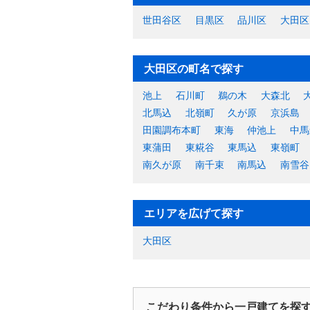
世田谷区
目黒区
品川区
大田区
大田区の町名で探す
池上
石川町
鵜の木
大森北
北馬込
北嶺町
久が原
京浜島
田園調布本町
東海
仲池上
中馬
東蒲田
東糀谷
東馬込
東嶺町
南久が原
南千束
南馬込
南雪谷
エリアを広げて探す
大田区
こだわり条件から一戸建てを探