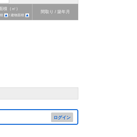
面積（㎡）
間取り / 築年月
積
/ 建物面積
ログイン