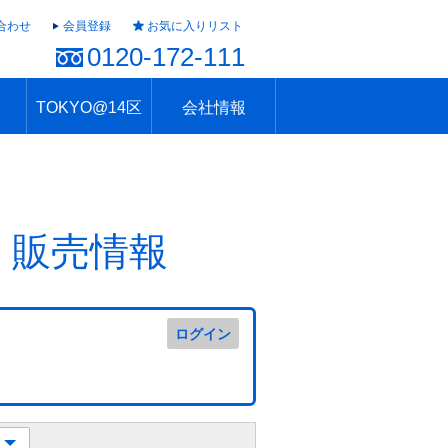
合わせ
会員登録
お気に入りリスト
0120-172-111
TOKYO@14区
会社情報
ャラリー
ュール
TOKYO@14区トップ
ブランド 高級住宅街
住まいのお役立ち
税・住宅ローン
不動産投資のポイント
防災！東京の地震
地域情報「東京さんぽ」
会社概要
アクセス
住建ハウジング上原支店
住建ハウジング中野
採用情報
・販売情報
ログイン