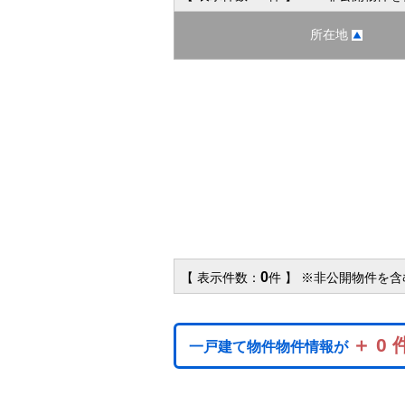
所在地
0
【 表示件数：
件 】 ※非公開物件を
＋ 0 
一戸建て物件物件情報が