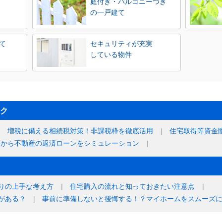
庭付き・バルコニーつき
の一戸建て
て
セキュリティが充実
している物件
ク
増税に備える相続税対策！非課税枠を徹底活用
住宅取得等資金
額から不動産の返済ローンをシミュレーション
りの上手な考え方
住宅購入の流れと知っておきたい注意点
がある？
事前に準備しないと後悔する！？マイホームをスムーズ