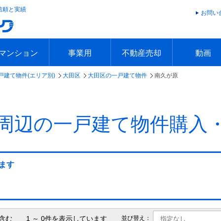
信頼と実績
お問い
マンション
事業用
不動産売却
動画
戸建て物件(エリア別)
大田区
大田区の一戸建て物件
南久が原
エリアで探す
沿線で探す
本日の新着物件
今週の新着物件
エリアで探す
沿線で探す
本日の新着物件
今週の新着物件
不動産売却トップ
簡単無料査定
不動産売却の流れ
不動産売却 Q&A
海外からの不動産売買
住まなび
TVCMギ
放送スケジ
お客様の声
周辺の一戸建て物件購入
ます
含む 1 ～ 0件を表示しています
並び替え：