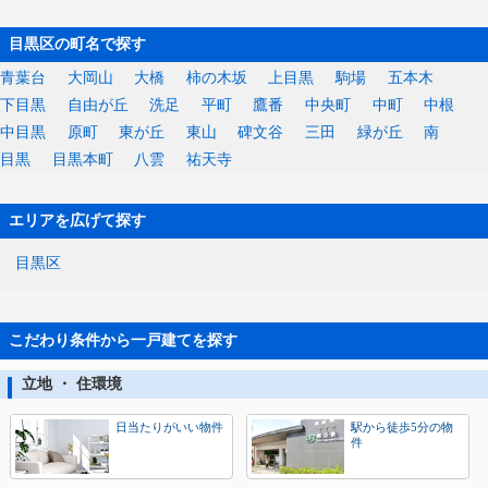
目黒区の町名で探す
青葉台
大岡山
大橋
柿の木坂
上目黒
駒場
五本木
下目黒
自由が丘
洗足
平町
鷹番
中央町
中町
中根
中目黒
原町
東が丘
東山
碑文谷
三田
緑が丘
南
目黒
目黒本町
八雲
祐天寺
エリアを広げて探す
目黒区
こだわり条件から一戸建てを探す
立地 ・ 住環境
日当たりがいい物件
駅から徒歩5分の物
件