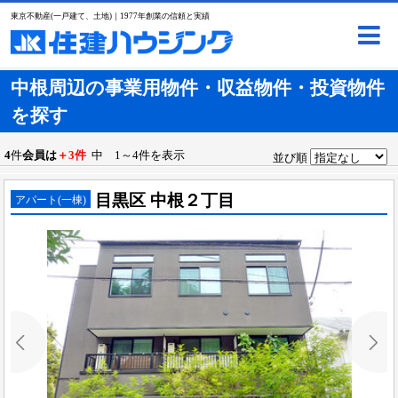
東京不動産(一戸建て、土地)｜1977年創業の信頼と実績
中根周辺の事業用物件・収益物件・投資物件
を探す
4
件
会員は
＋3件
中 1～4件を表示
並び順
目黒区 中根２丁目
アパート(一棟)