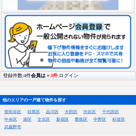
登録件数:4件
会員は
＋3件
ログイン
他のエリアの一戸建て物件を探す
世田谷区
目黒区
品川区
大田区
渋谷区
千代田区
中央区
港区
文京区
新宿区
豊島区
中野区
杉並区
武蔵野市