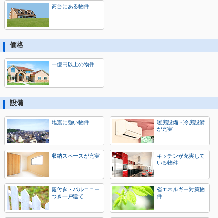
高台にある物件
価格
一億円以上の物件
設備
地震に強い物件
暖房設備・冷房設備
が充実
収納スペースが充実
キッチンが充実して
いる物件
庭付き・バルコニー
省エネルギー対策物
つき一戸建て
件