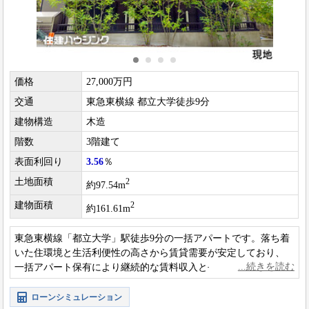
価格
27,000万円
交通
東急東横線 都立大学徒歩9分
建物構造
木造
階数
3階建て
表面利回り
3.56
％
土地面積
2
約97.54m
建物面積
2
約161.61m
東急東横線「都立大学」駅徒歩9分の一括アパートです。落ち着
いた住環境と生活利便性の高さから賃貸需要が安定しており、
一括アパート保有により継続的な賃料収入と長期的な資産形成
が期待できる魅力的な投資物件です。
ローンシミュレーション