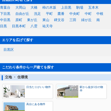
青葉台
大岡山
大橋
柿の木坂
上目黒
駒場
五本木
下目黒
自由が丘
洗足
平町
鷹番
中央町
中町
中根
中目黒
原町
東が丘
東山
碑文谷
三田
緑が丘
南
目黒
目黒本町
八雲
祐天寺
エリアを広げて探す
目黒区
こだわり条件から一戸建てを探す
立地 ・ 住環境
日当たりがいい物件
駅から徒歩5分の物
件
高台にある物件