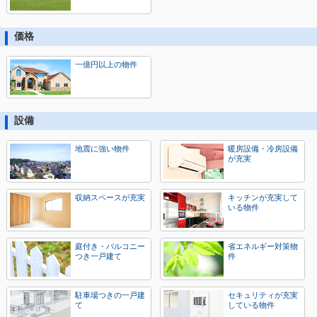
価格
一億円以上の物件
設備
地震に強い物件
暖房設備・冷房設備
が充実
収納スペースが充実
キッチンが充実して
いる物件
庭付き・バルコニー
省エネルギー対策物
つき一戸建て
件
駐車場つきの一戸建
セキュリティが充実
て
している物件