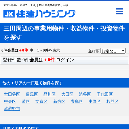
東京不動産(一戸建て、土地)｜1977年創業の信頼と実績
三田周辺の事業用物件・収益物件・投資物件
を探す
0
件
会員は
＋0件
中 1～0件を表示
並び順
登録件数:0件
会員は
＋0件
ログイン
他のエリアの一戸建て物件を探す
世田谷区
目黒区
品川区
大田区
渋谷区
千代田区
中央区
港区
文京区
新宿区
豊島区
中野区
杉並区
武蔵野市
目黒区の町名で探す