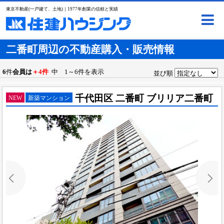
東京不動産(一戸建て、土地)｜1977年創業の信頼と実績
二番町周辺の不動産購入・販売情報
6
件
会員は
＋4件
中 1～6件を表示
並び順
千代田区 二番町 ブリリア二番町
NEW
新築マンション