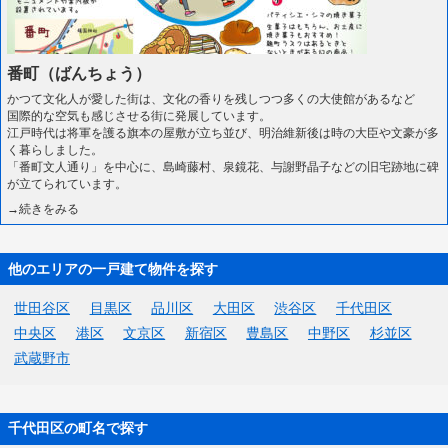
番町（ばんちょう）
かつて文化人が愛した街は、文化の香りを残しつつ多くの大使館があるなど
国際的な空気も感じさせる街に発展しています。
江戸時代は将軍を護る旗本の屋敷が立ち並び、明治維新後は時の大臣や文豪が多
く暮らしました。
「番町文人通り」を中心に、島崎藤村、泉鏡花、与謝野晶子などの旧宅跡地に碑
が立てられています。
→続きをみる
他のエリアの一戸建て物件を探す
世田谷区
目黒区
品川区
大田区
渋谷区
千代田区
中央区
港区
文京区
新宿区
豊島区
中野区
杉並区
武蔵野市
千代田区の町名で探す