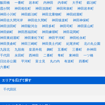
飯田橋
一番町
岩本町
内神田
内幸町
大手町
鍛冶町
霞が関
神田相生町
神田淡路町
神田和泉町
神田岩本町
神田小川町
神田鍛冶町
神田北乗物町
神田紺屋町
神田佐久間河岸
神田佐久間町
神田猿楽町
神田神保町
神田須田町
神田駿河台
神田多町
神田司町
神田富山町
神田錦町
神田西福田町
神田練塀町
神田花岡町
神田東紺屋町
神田東松下町
神田平河町
神田松永町
神田美倉町
神田三崎町
神田美土代町
紀尾井町
北の丸公園
九段北
九段南
皇居外苑
麹町
五番町
三番町
外神田
千代田
永田町
西神田
二番町
隼町
東神田
一ツ橋
日比谷公園
平河町
富士見
丸の内
有楽町
四番町
六番町
エリアを広げて探す
千代田区