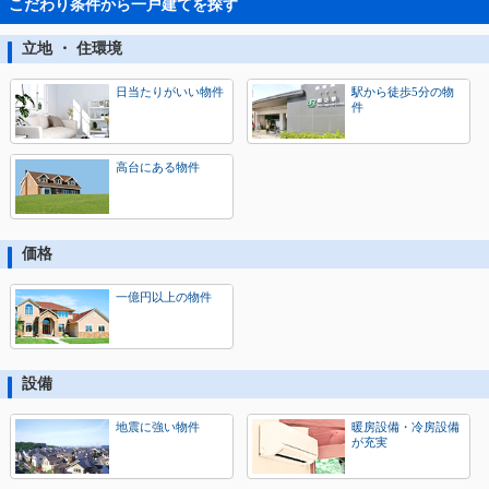
こだわり条件から一戸建てを探す
立地 ・ 住環境
日当たりがいい物件
駅から徒歩5分の物
件
高台にある物件
価格
一億円以上の物件
設備
地震に強い物件
暖房設備・冷房設備
が充実