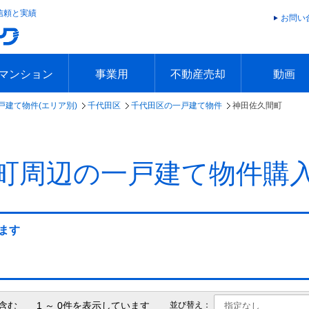
信頼と実績
お問い
マンション
事業用
不動産売却
動画
戸建て物件(エリア別)
千代田区
千代田区の一戸建て物件
神田佐久間町
エリアで探す
沿線で探す
本日の新着物件
今週の新着物件
エリアで探す
沿線で探す
本日の新着物件
今週の新着物件
不動産売却トップ
簡単無料査定
不動産売却の流れ
不動産売却 Q&A
海外からの不動産売買
住まなび
TVCMギ
放送スケジ
お客様の声
町周辺の一戸建て物件購
ます
含む 1 ～ 0件を表示しています
並び替え：