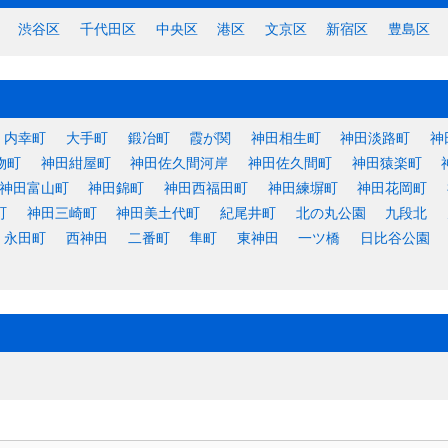
渋谷区
千代田区
中央区
港区
文京区
新宿区
豊島区
内幸町
大手町
鍛冶町
霞が関
神田相生町
神田淡路町
神
物町
神田紺屋町
神田佐久間河岸
神田佐久間町
神田猿楽町
神田富山町
神田錦町
神田西福田町
神田練塀町
神田花岡町
町
神田三崎町
神田美土代町
紀尾井町
北の丸公園
九段北
永田町
西神田
二番町
隼町
東神田
一ツ橋
日比谷公園