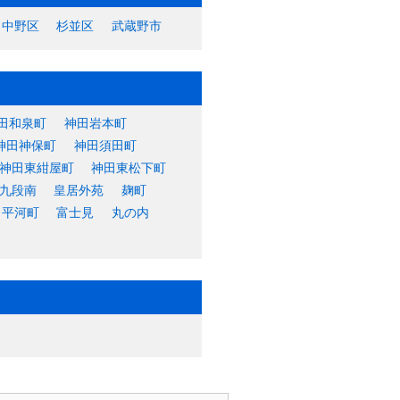
中野区
杉並区
武蔵野市
田和泉町
神田岩本町
神田神保町
神田須田町
神田東紺屋町
神田東松下町
九段南
皇居外苑
麹町
平河町
富士見
丸の内