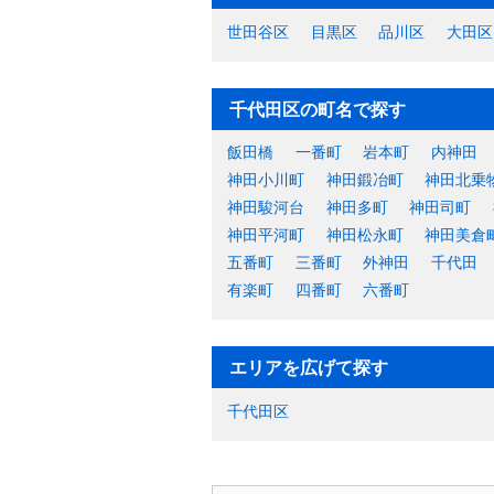
世田谷区
目黒区
品川区
大田区
千代田区の町名で探す
飯田橋
一番町
岩本町
内神田
神田小川町
神田鍛冶町
神田北乗
神田駿河台
神田多町
神田司町
神田平河町
神田松永町
神田美倉
五番町
三番町
外神田
千代田
有楽町
四番町
六番町
エリアを広げて探す
千代田区