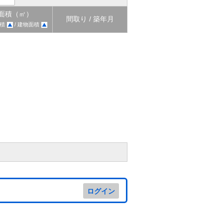
面積（㎡）
間取り / 築年月
積
/ 建物面積
ログイン