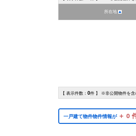
所在地
0
【 表示件数：
件 】 ※非公開物件を
＋ 0 
一戸建て物件物件情報が