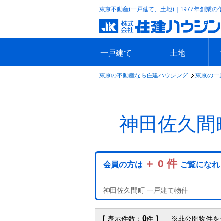
東京不動産(一戸建て、土地)｜1977年創業の
一戸建て
土地
東京の不動産なら住建ハウジング
東京の一
エリアで探す
沿線で探す
新築一戸建て
中古一戸建て
本日の新着物件
今週の新着物件
エリアで探す
沿線で探す
本日の新着物件
今週の新着物件
神田佐久間
＋ 0 件
会員の方は
ご覧になれ
神田佐久間町 一戸建て物件
0
【 表示件数：
件 】 ※非公開物件を