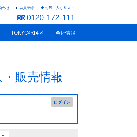
合わせ
会員登録
お気に入りリスト
0120-172-111
TOKYO@14区
会社情報
ャラリー
ュール
TOKYO@14区トップ
ブランド 高級住宅街
住まいのお役立ち
税・住宅ローン
不動産投資のポイント
防災！東京の地震
地域情報「東京さんぽ」
会社概要
アクセス
住建ハウジング上原支店
住建ハウジング中野
採用情報
入・販売情報
ログイン