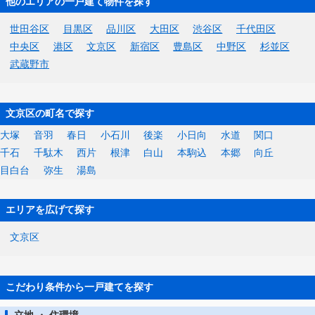
他のエリアの一戸建て物件を探す
世田谷区
目黒区
品川区
大田区
渋谷区
千代田区
中央区
港区
文京区
新宿区
豊島区
中野区
杉並区
武蔵野市
文京区の町名で探す
大塚
音羽
春日
小石川
後楽
小日向
水道
関口
千石
千駄木
西片
根津
白山
本駒込
本郷
向丘
目白台
弥生
湯島
エリアを広げて探す
文京区
こだわり条件から一戸建てを探す