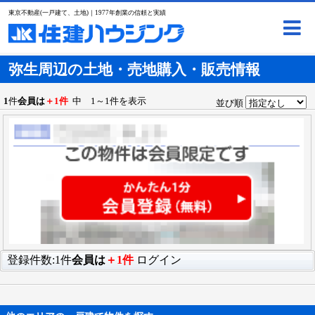
東京不動産(一戸建て、土地)｜1977年創業の信頼と実績
弥生周辺の土地・売地購入・販売情報
1
件
会員は
＋1件
中 1～1件を表示
並び順
登録件数:1件
会員は
＋1件
ログイン