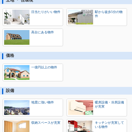
立地 ・ 住環境
日当たりがいい物件
駅から徒歩5分の物
件
高台にある物件
価格
一億円以上の物件
設備
地震に強い物件
暖房設備・冷房設備
が充実
収納スペースが充実
キッチンが充実して
いる物件