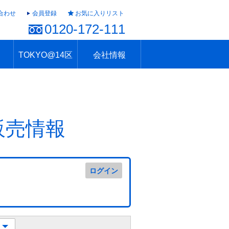
合わせ
会員登録
お気に入りリスト
0120-172-111
TOKYO@14区
会社情報
ャラリー
ュール
TOKYO@14区トップ
ブランド 高級住宅街
住まいのお役立ち
税・住宅ローン
不動産投資のポイント
防災！東京の地震
地域情報「東京さんぽ」
会社概要
アクセス
住建ハウジング上原支店
住建ハウジング中野
採用情報
販売情報
ログイン