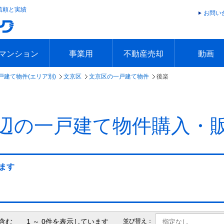
信頼と実績
お問い
マンション
事業用
不動産売却
動画
戸建て物件(エリア別)
文京区
文京区の一戸建て物件
後楽
エリアで探す
沿線で探す
本日の新着物件
今週の新着物件
エリアで探す
沿線で探す
本日の新着物件
今週の新着物件
不動産売却トップ
簡単無料査定
不動産売却の流れ
不動産売却 Q&A
海外からの不動産売買
住まなび
TVCMギ
放送スケジ
お客様の声
辺の一戸建て物件購入・
ます
含む 1 ～ 0件を表示しています
並び替え：