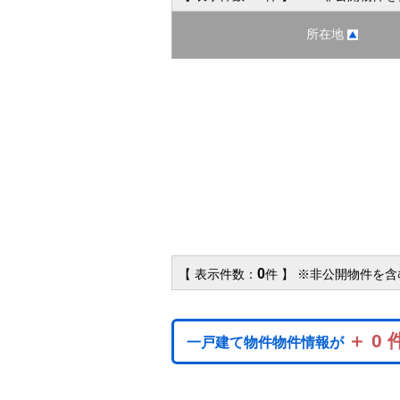
所在地
0
【 表示件数：
件 】 ※非公開物件を
＋ 0 
一戸建て物件物件情報が