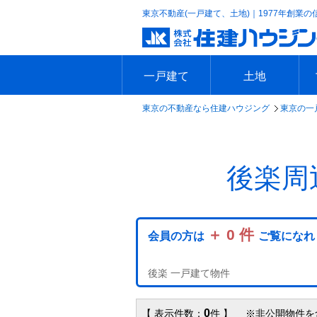
東京不動産(一戸建て、土地)｜1977年創業の
一戸建て
土地
東京の不動産なら住建ハウジング
東京の一
エリアで探す
沿線で探す
新築一戸建て
中古一戸建て
本日の新着物件
今週の新着物件
エリアで探す
沿線で探す
本日の新着物件
今週の新着物件
後楽周
＋ 0 件
会員の方は
ご覧になれ
後楽 一戸建て物件
0
【 表示件数：
件 】 ※非公開物件を