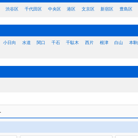
渋谷区
千代田区
中央区
港区
文京区
新宿区
豊島区
小日向
水道
関口
千石
千駄木
西片
根津
白山
本駒
す