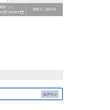
面積（㎡）
間取り / 築年月
積
/ 建物面積
ログイン