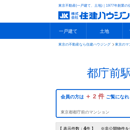
東京不動産(一戸建て、土地)｜1977年創業の
一戸建て
土地
東京の不動産なら住建ハウジング
東京のマ
エリアで探す
沿線で探す
新築一戸建て
中古一戸建て
本日の新着物件
今週の新着物件
エリアで探す
沿線で探す
本日の新着物件
今週の新着物件
都庁前
＋ 2 件
会員の方は
ご覧になれ
東京都都庁前のマンション
4
【 表示件数：
件 】 ※非公開物件を