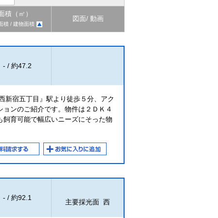
面積（㎡）
図面/ 動画
面積 / 建物面積
- / 約47.2
『西新宿五丁目』駅より徒歩５分、アク
ションのご紹介です。物件は２ＤＫ４
も飼育可能で幅広いニーズにそった物
- / 約92.1
主要採光面 西