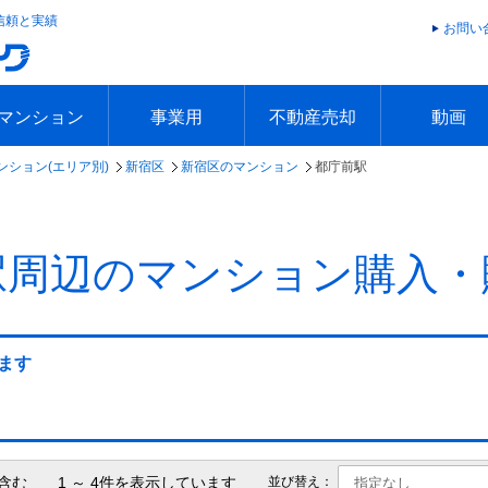
信頼と実績
お問い
マンション
事業用
不動産売却
動画
ンション(エリア別)
新宿区
新宿区のマンション
都庁前駅
エリアで探す
沿線で探す
本日の新着物件
今週の新着物件
エリアで探す
沿線で探す
本日の新着物件
今週の新着物件
不動産売却トップ
簡単無料査定
不動産売却の流れ
不動産売却 Q&A
海外からの不動産売買
住まなび
TVCMギ
放送スケジ
お客様の声
駅周辺のマンション購入・
ます
含む 1 ～ 4件を表示しています
並び替え：