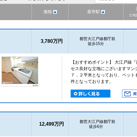
価格
最寄駅
土地
都営大江戸線都庁前
3,780万円
徒歩15分
【おすすめポイント】 大江戸線
セス良好な立地にございますマン
７．２平米となっており、ペット
件となっております。
都営大江戸線都庁前
12,499万円
徒歩6分