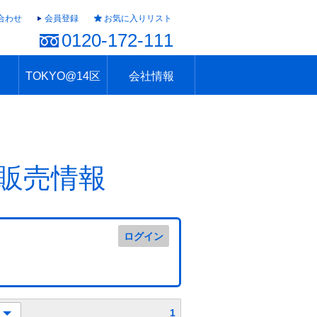
合わせ
会員登録
お気に入りリスト
0120-172-111
TOKYO@14区
会社情報
ャラリー
ュール
TOKYO@14区トップ
ブランド 高級住宅街
住まいのお役立ち
税・住宅ローン
不動産投資のポイント
防災！東京の地震
地域情報「東京さんぽ」
会社概要
アクセス
住建ハウジング上原支店
住建ハウジング中野
採用情報
販売情報
ログイン
1