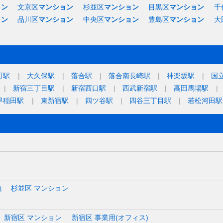
ョン
文京区
マンション
杉並区
マンション
目黒区
マンション
千
ョン
品川区
マンション
中央区
マンション
豊島区
マンション
大
町駅
大久保駅
落合駅
落合南長崎駅
神楽坂駅
国
新宿三丁目駅
新宿西口駅
西武新宿駅
高田馬場駅
早稲田駅
東新宿駅
四ツ谷駅
四谷三丁目駅
若松河田駅
地
杉並区 マンション
新宿区 マンション
新宿区 事業用(オフィス)