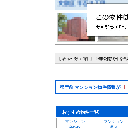
4
【 表示件数：
件 】 ※非公開物件を
＋
都庁前 マンション物件情報が
おすすめ物件一覧
マンション
マンション
新宿区
港区