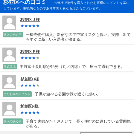
杉並区への口コミ
※当社で物件を購入されたお客様のコメントを基に
しています。主観的なものであり事実と異なる場合もございます。
杉並区Ｊ様
一棟売物件購入。新宿なので空室リスクも低い。実際、出て
購入の決め手
もすぐに新しい入居者が決まる。
杉並区Ｆ様
中野富士見町駅が始発（丸ノ内線）で、座って通勤できる。
周辺環境
杉並区H様
子供が遊べる公園や緑が近くに多い。
こだわりのポイント
杉並区N様
子育て夫婦がたくさんいて、長く住むのに適している雰囲気
購入の決め手
がある。