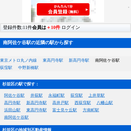
登録件数:11件
会員は
＋10件
ログイン
南阿佐ケ谷駅の近隣の駅から探す
東京メトロ丸ノ内線
東高円寺駅
新高円寺駅
南阿佐ケ谷駅
荻窪駅
中野新橋駅
杉並区の駅で探す：
阿佐ケ谷駅
井荻駅
永福町駅
荻窪駅
上井草駅
高円寺駅
新高円寺駅
高井戸駅
西荻窪駅
八幡山駅
浜田山駅
東高円寺駅
富士見ケ丘駅
方南町駅
南阿佐ケ谷駅
杉並区の地域別不動産情報