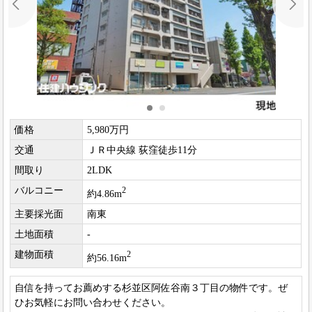
価格
5,980万円
交通
ＪＲ中央線 荻窪徒歩11分
間取り
2LDK
バルコニー
2
約4.86m
主要採光面
南東
土地面積
-
建物面積
2
約56.16m
自信を持ってお薦めする杉並区阿佐谷南３丁目の物件です。ぜ
ひお気軽にお問い合わせください。