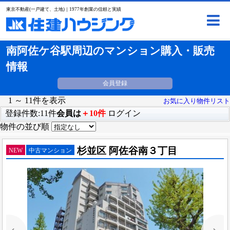
東京不動産(一戸建て、土地)｜1977年創業の信頼と実績
南阿佐ケ谷駅周辺のマンション購入・販売
情報
会員登録
1 ～ 11件を表示
お気に入り物件リスト
登録件数:11件
会員は
＋10件
ログイン
物件の並び順
杉並区 阿佐谷南３丁目
NEW
中古マンション