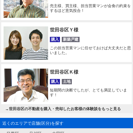
売主様、買主様、担当営業マンが会食の約束を
するほど意気投合！
世田谷区Ｙ様
購入
新築戸建
この担当営業マンに任せておけば大丈夫だと思
いました。
世田谷区Ｋ様
購入
土地
短期間の決断でしたが、とても満足していま
す！
→
世田谷区の不動産を購入・売却したお客様の体験談をもっと見る
近くのエリアで店舗(区分)を探す