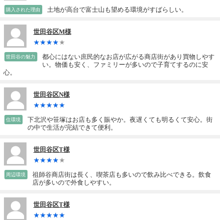
土地が高台で富士山も望める環境がすばらしい。
購入された理由
世田谷区M様
都心にはない庶民的なお店が広がる商店街があり買物しやす
世田谷の魅力
い。物価も安く、ファミリーが多いので子育てするのに安
心。
世田谷区N様
下北沢や笹塚はお店も多く賑やか。夜遅くても明るくて安心。街
住環境
の中で生活が完結できて便利。
世田谷区T様
祖師谷商店街は長く、喫茶店も多いので飲み比べできる。飲食
周辺環境
店が多いので外食しやすい。
世田谷区T様