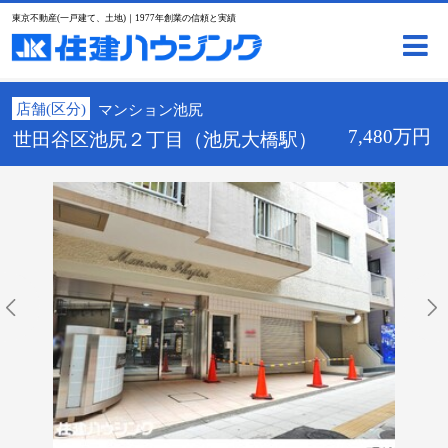
東京不動産(一戸建て、土地)｜1977年創業の信頼と実績
店舗(区分)
マンション池尻
7,480万円
世田谷区池尻２丁目（池尻大橋駅）