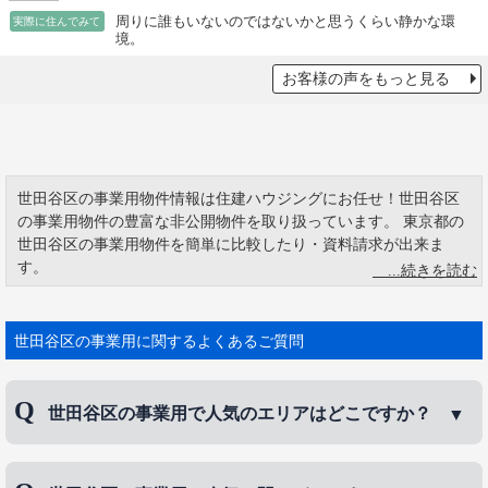
周りに誰もいないのではないかと思うくらい静かな環
実際に住んでみて
境。
お客様の声をもっと見る
世田谷区の事業用物件情報は住建ハウジングにお任せ！世田谷区
の事業用物件の豊富な非公開物件を取り扱っています。 東京都の
世田谷区の事業用物件を簡単に比較したり・資料請求が出来ま
す。
世田谷区にある千歳台と船橋を分けて、環状八号線が横断する千
歳船橋地域。こんなふうに言われると、うるさくて汚い、落ち着
かない地域のような印象を受けてしまうが、そこは世田谷区でも
世田谷区の事業用に関するよくあるご質問
緑（畑）が多い閑静で落ち着いた感じの住宅街が広がっている。
駅前の雰囲気もお隣の経堂とと比べて、非常にのんびりとした感
じだ。
世田谷区の事業用で人気のエリアはどこですか？
世田谷区を走る世田谷線は、その名の通り世田谷区を走り三軒茶
屋駅と下高井戸駅を結ぶ路線で、大正時代から開通している。
（当時は玉川電気鉄道、通称「玉電」） 2両編成の路面電車タイ
世田谷区の事業用で人気のエリアは、
成城
、
代沢
、