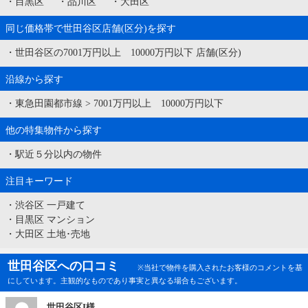
・
目黒区
・
品川区
・
大田区
同じ価格帯で世田谷区店舗(区分)を探す
・
世田谷区の7001万円以上 10000万円以下 店舗(区分)
沿線から探す
・
東急田園都市線
>
7001万円以上 10000万円以下
他の特集物件から探す
・
駅近５分以内の物件
注目キーワード
・
渋谷区 一戸建て
・
目黒区 マンション
・
大田区 土地･売地
世田谷区への口コミ
※当社で物件を購入されたお客様のコメントを基
にしています。主観的なものであり事実と異なる場合もございます。
世田谷区I様