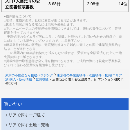
人口1人当たりの公
3.68冊
2.08冊
14位
立図書館蔵書数
■物件情報について
◇地積、建物床面積、仕様に変更が生じる場合があります。
◇図面と現況が異なる場合には現況を優先します。
◇本ホームページ上の不動産物件情報につきましては、弊社の責任において、管理
運用を行っておりますが、
更新処理のタイムラグ等により、ご覧戴いた時並びにお問い合わせの時点で、既
に成約している場合もございますので、ご容赦下さい。
◇建築条件付土地の販売は、売買契約後３ヶ月以内に売主との間で建築請負契約を
結ぶことが条件となり、
この期間内に建築請負契約が成立しない場合は、受領金を全額返済した上で土地
売買契約は白紙となります。
◇掲載物件の取引態様は全て仲介物件になります。ご成約の際には規定の手数料及
びそれに係わる消費税を別途申し受けます。
東京の不動産なら住建ハウジング
東京都の事業用物件・収益物件・投資(エリア
別)購入・販売情報
世田谷区
店舗(区分) 世田谷区池尻２丁目 マンション池尻 7,
480万円
買いたい
エリアで探す一戸建て
エリアで探す土地・売地