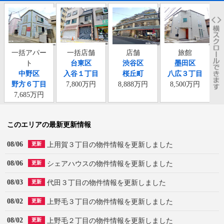
一括アパー
一括店舗
店舗
旅館
ト
台東区
渋谷区
墨田区
中野区
入谷１丁目
桜丘町
八広３丁目
東
野方６丁目
7,800万円
8,888万円
8,500万円
7,685万円
このエリアの最新更新情報
08/06
上用賀３丁目の物件情報を更新しました
更新
08/06
シェアハウスの物件情報を更新しました
更新
08/03
代田３丁目の物件情報を更新しました
更新
08/02
上野毛３丁目の物件情報を更新しました
更新
08/02
上野毛２丁目の物件情報を更新しました
更新