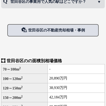
世田谷区の事業用で人気の駅はどこですか？
プの電車で、途中駅には、西太子堂、松陰神社前、上町、山下、
三軒茶屋
などです。
松原などがある。 松陰神社前駅には吉田松陰の墓所があり、学問
の神として祀られている。 山下駅は、小田急線の豪徳寺駅と50メ
世田谷区の事業用で人気の駅は、
成城学園前駅
、
三
ートル程の距離にあり、乗り換えができる。 上町駅近くで開催さ
軒茶屋駅
、
下北沢駅
などです。
れる「世田谷ボロ市」の期間は、臨時ダイヤになり本数が増やさ
れる。
世田谷区の不動産売却相場・事例
世田谷区のの面積別相場価格
2
-
70～100m
2
20,890万円
100～120m
2
38,930万円
120～150m
2
42,184万円
150～200m
2