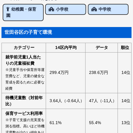
幼稚園・保育
小学校
中学校
園
世田谷区の子育て環境
カテゴリー
14区内平均
データ
順位
就学前児童1人当た
りの児童福祉費
※児童手当や保育所等運
299.4万円
238.6万円
14位
営費など、児童の健全な
育成を図るために必要な
経費
待機児童数（対前年
3.64人（-0.64人）
47人（-11人）
14位
比）
保育サービス利用率
※子育て支援の充実度を
61.1%
55.4%
13位
測る指標。高いほど待機
児度数が少ない傾向あり