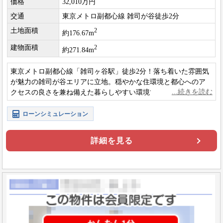
価格
32,010万円
交通
東京メトロ副都心線 雑司が谷徒歩2分
土地面積
2
約176.67m
建物面積
2
約271.84m
東京メトロ副都心線「雑司ヶ谷駅」徒歩2分！落ち着いた雰囲気
が魅力の雑司が谷エリアに立地。穏やかな住環境と都心へのア
クセスの良さを兼ね備えた暮らしやすい環境です。
ローンシミュレーション
詳細を見る