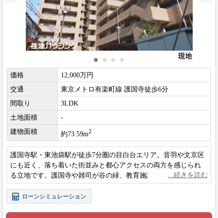
価格
12,000万円
交通
東京メトロ有楽町線 護国寺徒歩6分
間取り
3LDK
土地面積
-
建物面積
2
約73.59m
護国寺駅・東池袋駅が徒歩7分圏の目白台エリア。音羽や文京区
にも近く、落ち着いた街並みと都心アクセスの両方を感じられ
る立地です。護国寺や雑司が谷の緑、教育施設が身近で、穏や
かな住環境が広がります。
ローンシミュレーション