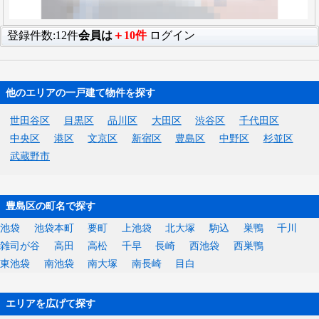
登録件数:12件
会員は
＋10件
ログイン
他のエリアの一戸建て物件を探す
世田谷区
目黒区
品川区
大田区
渋谷区
千代田区
中央区
港区
文京区
新宿区
豊島区
中野区
杉並区
武蔵野市
豊島区の町名で探す
池袋
池袋本町
要町
上池袋
北大塚
駒込
巣鴨
千川
雑司が谷
高田
高松
千早
長崎
西池袋
西巣鴨
東池袋
南池袋
南大塚
南長崎
目白
エリアを広げて探す