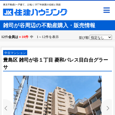
東京不動産(一戸建て、土地)｜1977年創業の信頼と実績
雑司が谷周辺の不動産購入・販売情報
12
件
会員は
＋10件
中 1～12件を表示
並び順
中古マンション
豊島区 雑司が谷１丁目 菱和パレス目白台グラー
サ