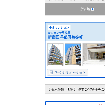
所在地
中古マンション
ルジェンテ早稲田
新宿区 早稲田鶴巻町
ローンシミュレーション
1
【 表示件数：
件 】 ※非公開物件を