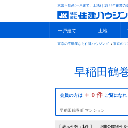
東京不動産(一戸建て、土地)｜1977年創業の
一戸建て
土地
東京の不動産なら住建ハウジング
東京のマ
エリアで探す
沿線で探す
新築一戸建て
中古一戸建て
本日の新着物件
今週の新着物件
エリアで探す
沿線で探す
本日の新着物件
今週の新着物件
早稲田鶴
＋ 0 件
会員の方は
ご覧になれ
早稲田鶴巻町 マンション
1
【 表示件数：
件 】 ※非公開物件を