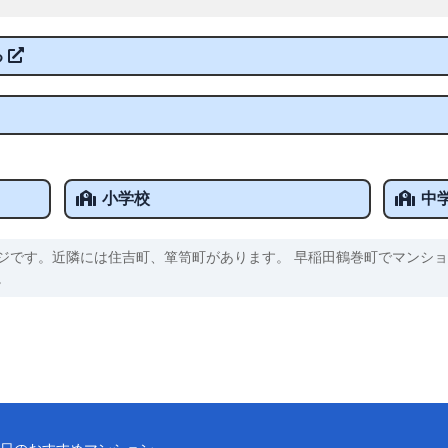
る
小学校
中
ジです。近隣には住吉町、箪笥町があります。 早稲田鶴巻町でマンショ
。