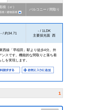
面積（㎡）
バルコニー / 間取り
面積 / 建物面積
- / 1LDK
- / 約34.71
主要採光面 西
東西線「早稲田」駅より徒歩4分。外
デンスです。機能的な間取りと落ち着
らしを実現します。
1