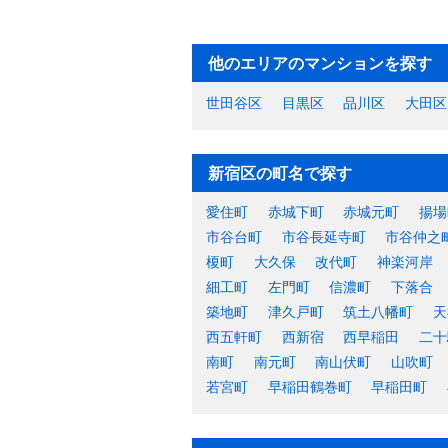
他のエリアのマンションを探す
世田谷区
目黒区
品川区
大田区
新宿区の町名で探す
愛住町
赤城下町
赤城元町
揚場
市谷台町
市谷長延寺町
市谷仲之
榎町
大久保
改代町
神楽河岸
細工町
左門町
信濃町
下落合
築地町
津久戸町
筑土八幡町
天
西五軒町
西新宿
西早稲田
二十
南町
南元町
南山伏町
山吹町
若宮町
早稲田鶴巻町
早稲田町