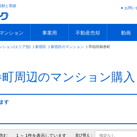
信頼と実績
お問い
マンション
事業用
不動産売却
動画
ンション(エリア別)
新宿区
新宿区のマンション
早稲田鶴巻町
エリアで探す
沿線で探す
本日の新着物件
今週の新着物件
エリアで探す
沿線で探す
本日の新着物件
今週の新着物件
不動産売却トップ
簡単無料査定
不動産売却の流れ
不動産売却 Q&A
海外からの不動産売買
住まなび
TVCMギ
放送スケジ
お客様の声
巻町周辺のマンション購入
ます
含む 1 ～ 1件を表示しています
並び替え：