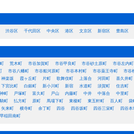
渋谷区
千代田区
中央区
港区
文京区
新宿区
豊島区
町
荒木町
市谷加賀町
市谷甲良町
市谷砂土原町
市谷左内町
町
市谷八幡町
市谷船河原町
市谷本村町
市谷薬王寺町
市谷
神楽坂
霞ヶ丘町
片町
歌舞伎町
上落合
河田町
喜久井町
下宮比町
白銀町
新小川町
新宿
水道町
須賀町
住吉町
神町
戸塚町
富久町
戸山
内藤町
中井
中落合
中里町
騎町
払方町
原町
馬場下町
東榎町
東五軒町
百人町
袋
矢来町
横寺町
余丁町
四谷
四谷坂町
四谷三栄町
四谷本
早稲田南町