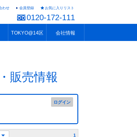
合わせ
会員登録
お気に入りリスト
0120-172-111
TOKYO@14区
会社情報
ャラリー
ュール
TOKYO@14区トップ
ブランド 高級住宅街
住まいのお役立ち
税・住宅ローン
不動産投資のポイント
防災！東京の地震
地域情報「東京さんぽ」
会社概要
アクセス
住建ハウジング上原支店
住建ハウジング中野
採用情報
・販売情報
ログイン
1