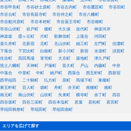
市谷甲良町
市谷砂土原町
市谷左内町
市谷鷹匠町
市谷田町
市谷台町
市谷長延寺町
市谷仲之町
市谷八幡町
市谷船河原町
市谷本村町
市谷薬王寺町
市谷柳町
市谷山伏町
岩戸町
榎町
大久保
改代町
神楽河岸
神楽坂
霞ヶ丘町
片町
歌舞伎町
上落合
河田町
喜久井町
北新宿
北町
北山伏町
細工町
左門町
信濃町
下落合
下宮比町
白銀町
新小川町
新宿
水道町
須賀町
住吉町
高田馬場
箪笥町
大京町
築地町
津久戸町
筑土八幡町
天神町
戸塚町
富久町
戸山
内藤町
中井
中落合
中里町
中町
納戸町
西落合
西五軒町
西新宿
西早稲田
二十騎町
払方町
原町
馬場下町
東榎町
東五軒町
百人町
袋町
舟町
弁天町
南榎町
南町
南元町
南山伏町
山吹町
矢来町
横寺町
余丁町
四谷
四谷坂町
四谷三栄町
四谷本塩町
若葉
若松町
若宮町
早稲田鶴巻町
早稲田町
早稲田南町
エリアを広げて探す