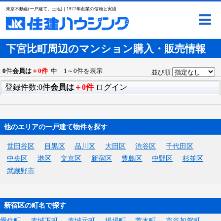
東京不動産(一戸建て、土地)｜1977年創業の信頼と実績
下宮比町周辺のマンション購入・販売情報
0
件
会員は
＋0件
中 1～0件を表示
並び順
登録件数:0件
会員は
＋0件
ログイン
他のエリアの一戸建て物件を探す
世田谷区
目黒区
品川区
大田区
渋谷区
千代田区
中央区
港区
文京区
新宿区
豊島区
中野区
杉並区
武蔵野市
新宿区の町名で探す
愛住町
赤城下町
赤城元町
揚場町
荒木町
市谷加賀町