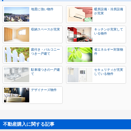
地震に強い物件
暖房設備・冷房設備
が充実
収納スペースが充実
キッチンが充実して
いる物件
庭付き・バルコニー
省エネルギー対策物
つき一戸建て
件
駐車場つきの一戸建
セキュリティが充実
て
している物件
デザイナーズ物件
不動産購入に関する記事