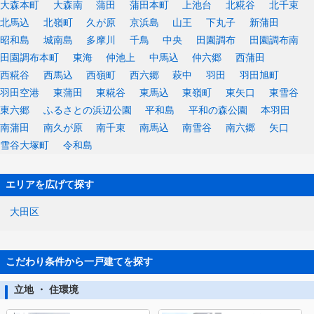
大森本町
大森南
蒲田
蒲田本町
上池台
北糀谷
北千束
北馬込
北嶺町
久が原
京浜島
山王
下丸子
新蒲田
昭和島
城南島
多摩川
千鳥
中央
田園調布
田園調布南
田園調布本町
東海
仲池上
中馬込
仲六郷
西蒲田
西糀谷
西馬込
西嶺町
西六郷
萩中
羽田
羽田旭町
羽田空港
東蒲田
東糀谷
東馬込
東嶺町
東矢口
東雪谷
東六郷
ふるさとの浜辺公園
平和島
平和の森公園
本羽田
南蒲田
南久が原
南千束
南馬込
南雪谷
南六郷
矢口
雪谷大塚町
令和島
エリアを広げて探す
大田区
こだわり条件から一戸建てを探す
立地 ・ 住環境