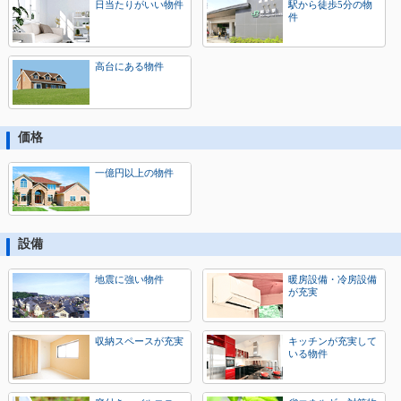
日当たりがいい物件
駅から徒歩5分の物
件
高台にある物件
価格
一億円以上の物件
設備
地震に強い物件
暖房設備・冷房設備
が充実
収納スペースが充実
キッチンが充実して
いる物件