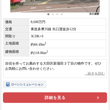
価格
8,690万円
交通
東急多摩川線 矢口渡徒歩12分
間取り
3LDK+S
土地面積
2
約66.49m
建物面積
2
約118.86m
自信を持ってお薦めする大田区新蒲田３丁目の物件です。ぜひ
お気軽にお問い合わせください。
ローンシミュレーション
詳細を見る