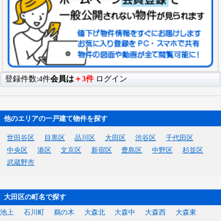
登録件数:4件
会員は
＋3件
ログイン
他のエリアの一戸建て物件を探す
世田谷区
目黒区
品川区
大田区
渋谷区
千代田区
中央区
港区
文京区
新宿区
豊島区
中野区
杉並区
武蔵野市
大田区の町名で探す
池上
石川町
鵜の木
大森北
大森中
大森西
大森東