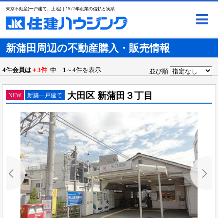
東京不動産(一戸建て、土地)｜1977年創業の信頼と実績
新蒲田周辺の不動産購入・販売情報
4
件
会員は
＋3件
中 1～4件を表示
並び順
大田区 新蒲田３丁目
NEW
新築一戸建て