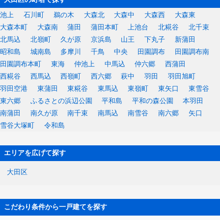
池上
石川町
鵜の木
大森北
大森中
大森西
大森東
大森本町
大森南
蒲田
蒲田本町
上池台
北糀谷
北千束
北馬込
北嶺町
久が原
京浜島
山王
下丸子
新蒲田
昭和島
城南島
多摩川
千鳥
中央
田園調布
田園調布南
田園調布本町
東海
仲池上
中馬込
仲六郷
西蒲田
西糀谷
西馬込
西嶺町
西六郷
萩中
羽田
羽田旭町
羽田空港
東蒲田
東糀谷
東馬込
東嶺町
東矢口
東雪谷
東六郷
ふるさとの浜辺公園
平和島
平和の森公園
本羽田
南蒲田
南久が原
南千束
南馬込
南雪谷
南六郷
矢口
雪谷大塚町
令和島
エリアを広げて探す
大田区
こだわり条件から一戸建てを探す