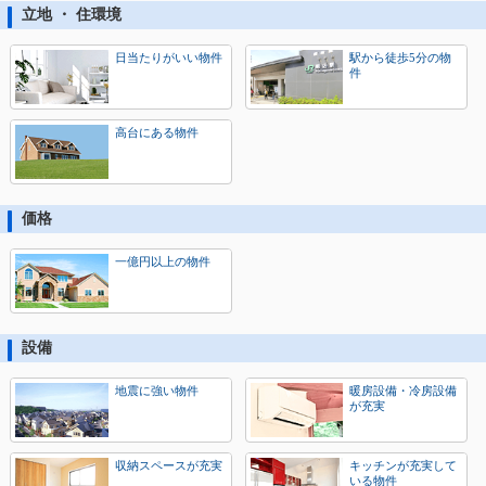
立地 ・ 住環境
日当たりがいい物件
駅から徒歩5分の物
件
高台にある物件
価格
一億円以上の物件
設備
地震に強い物件
暖房設備・冷房設備
が充実
収納スペースが充実
キッチンが充実して
いる物件