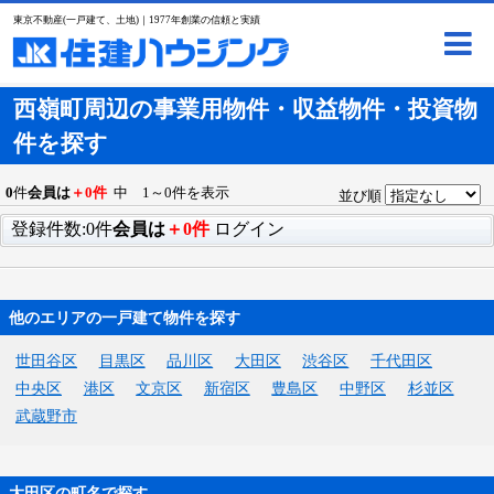
東京不動産(一戸建て、土地)｜1977年創業の信頼と実績
西嶺町周辺の事業用物件・収益物件・投資物
件を探す
0
件
会員は
＋0件
中 1～0件を表示
並び順
登録件数:0件
会員は
＋0件
ログイン
他のエリアの一戸建て物件を探す
世田谷区
目黒区
品川区
大田区
渋谷区
千代田区
中央区
港区
文京区
新宿区
豊島区
中野区
杉並区
武蔵野市
大田区の町名で探す