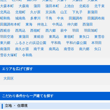
大森本町
大森南
蒲田
蒲田本町
上池台
北糀谷
北千束
北馬込
北嶺町
久が原
京浜島
山王
下丸子
新蒲田
昭和島
城南島
多摩川
千鳥
中央
田園調布
田園調布南
田園調布本町
東海
仲池上
中馬込
仲六郷
西蒲田
西糀谷
西馬込
西嶺町
西六郷
萩中
羽田
羽田旭町
羽田空港
東蒲田
東糀谷
東馬込
東嶺町
東矢口
東雪谷
東六郷
ふるさとの浜辺公園
平和島
平和の森公園
本羽田
南蒲田
南久が原
南千束
南馬込
南雪谷
南六郷
矢口
雪谷大塚町
令和島
エリアを広げて探す
大田区
こだわり条件から一戸建てを探す
立地 ・ 住環境