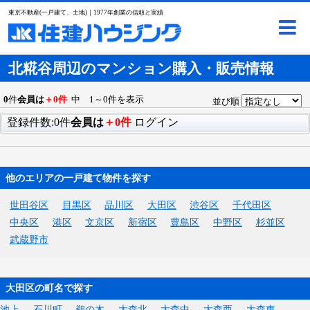
東京不動産(一戸建て、土地)｜1977年創業の信頼と実績
北糀谷周辺のマンション購入・販売情報
0
件
会員は
＋0件
中 1～0件を表示
並び順
登録件数:0件
会員は
＋0件
ログイン
他のエリアの一戸建て物件を探す
世田谷区
目黒区
品川区
大田区
渋谷区
千代田区
中央区
港区
文京区
新宿区
豊島区
中野区
杉並区
武蔵野市
大田区の町名で探す
池上
石川町
鵜の木
大森北
大森中
大森西
大森東