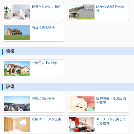
日当たりがいい物件
駅から徒歩5分の物
件
高台にある物件
価格
一億円以上の物件
設備
地震に強い物件
暖房設備・冷房設備
が充実
収納スペースが充実
キッチンが充実して
いる物件