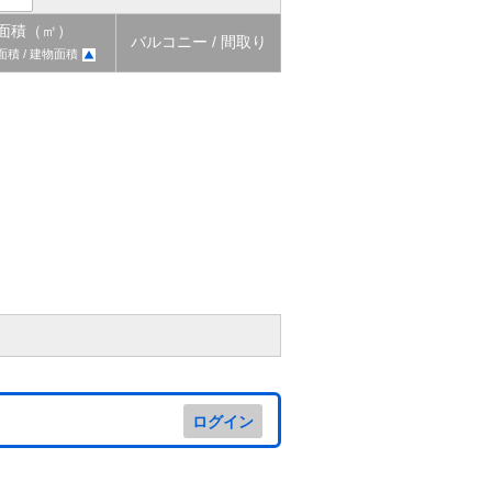
面積（㎡）
バルコニー / 間取り
面積 / 建物面積
ログイン