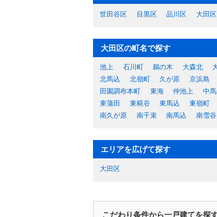
世田谷区
目黒区
品川区
大田区
大田区の町名で探す
池上
石川町
鵜の木
大森北
北馬込
北嶺町
久が原
京浜島
田園調布本町
東海
仲池上
中馬
東蒲田
東糀谷
東馬込
東嶺町
南久が原
南千束
南馬込
南雪谷
エリアを広げて探す
大田区
こだわり条件から一戸建てを探