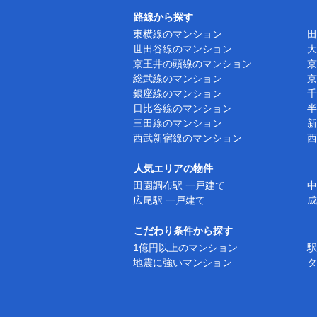
路線から探す
東横線のマンション
田
世田谷線のマンション
大
京王井の頭線のマンション
京
総武線のマンション
京
銀座線のマンション
千
日比谷線のマンション
半
三田線のマンション
新
西武新宿線のマンション
西
人気エリアの物件
田園調布駅 一戸建て
中
広尾駅 一戸建て
成
こだわり条件から探す
1億円以上のマンション
駅
地震に強いマンション
タ