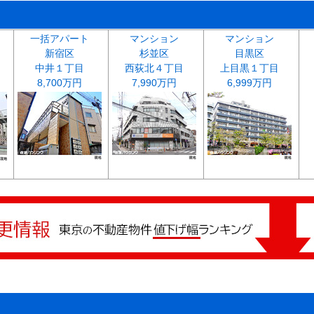
一括アパート
マンション
マンション
新宿区
杉並区
目黒区
中井１丁目
西荻北４丁目
上目黒１丁目
8,700万円
7,990万円
6,999万円