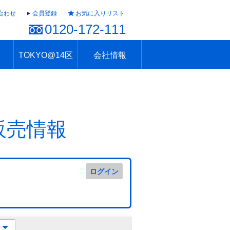
合わせ
会員登録
お気に入りリスト
0120-172-111
TOKYO@14区
会社情報
ャラリー
ュール
TOKYO@14区トップ
ブランド 高級住宅街
住まいのお役立ち
税・住宅ローン
不動産投資のポイント
防災！東京の地震
地域情報「東京さんぽ」
会社概要
アクセス
住建ハウジング上原支店
住建ハウジング中野
採用情報
販売情報
ログイン