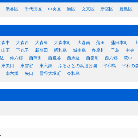
渋谷区
千代田区
中央区
港区
文京区
新宿区
豊島区
大森中
大森西
大森東
大森本町
大森南
蒲田
蒲田本町
山王
下丸子
新蒲田
昭和島
城南島
多摩川
千鳥
中央
込
仲六郷
西蒲田
西糀谷
西馬込
西嶺町
西六郷
萩中
東矢口
東雪谷
東六郷
ふるさとの浜辺公園
平和島
平和の
南六郷
矢口
雪谷大塚町
令和島
す