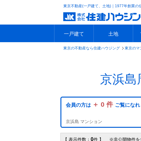
東京不動産(一戸建て、土地)｜1977年創業の
一戸建て
土地
東京の不動産なら住建ハウジング
東京のマ
エリアで探す
沿線で探す
新築一戸建て
中古一戸建て
本日の新着物件
今週の新着物件
エリアで探す
沿線で探す
本日の新着物件
今週の新着物件
京浜島
＋ 0 件
会員の方は
ご覧になれ
京浜島 マンション
0
【 表示件数：
件 】 ※非公開物件を