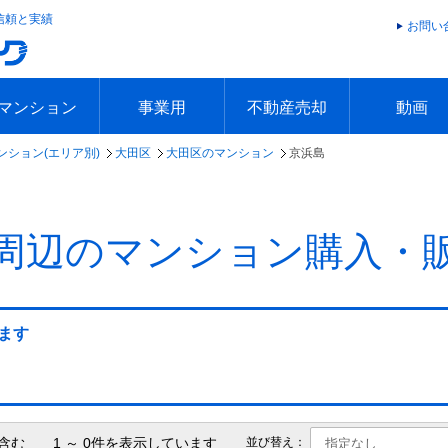
信頼と実績
お問い
マンション
事業用
不動産売却
動画
ンション(エリア別)
大田区
大田区のマンション
京浜島
エリアで探す
沿線で探す
本日の新着物件
今週の新着物件
エリアで探す
沿線で探す
本日の新着物件
今週の新着物件
不動産売却トップ
簡単無料査定
不動産売却の流れ
不動産売却 Q&A
海外からの不動産売買
住まなび
TVCMギ
放送スケジ
お客様の声
周辺のマンション購入・
ます
含む 1 ～ 0件を表示しています
並び替え：