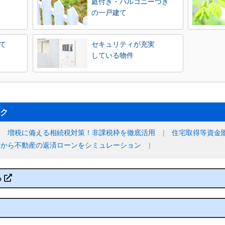
庭付き・バルコニーつき
の一戸建て
て
セキュリティが充実
している物件
ク
増税に備える相続税対策！非課税枠を徹底活用
住宅取得等資金
額から不動産の返済ローンをシミュレーション
る