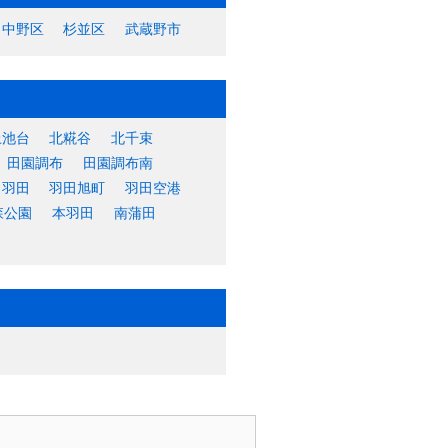
中野区
杉並区
武蔵野市
上池台
北糀谷
北千束
田園調布
田園調布南
羽田
羽田旭町
羽田空港
森公園
本羽田
南蒲田