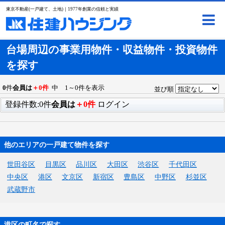
東京不動産(一戸建て、土地)｜1977年創業の信頼と実績
台場周辺の事業用物件・収益物件・投資物件
を探す
0
件
会員は
＋0件
中 1～0件を表示
並び順
登録件数:0件
会員は
＋0件
ログイン
他のエリアの一戸建て物件を探す
世田谷区
目黒区
品川区
大田区
渋谷区
千代田区
中央区
港区
文京区
新宿区
豊島区
中野区
杉並区
武蔵野市
港区の町名で探す