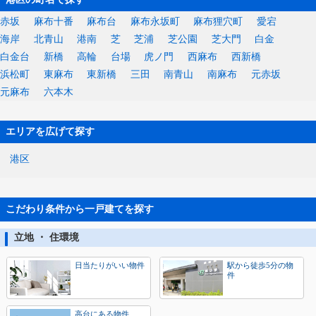
赤坂
麻布十番
麻布台
麻布永坂町
麻布狸穴町
愛宕
海岸
北青山
港南
芝
芝浦
芝公園
芝大門
白金
白金台
新橋
高輪
台場
虎ノ門
西麻布
西新橋
浜松町
東麻布
東新橋
三田
南青山
南麻布
元赤坂
元麻布
六本木
エリアを広げて探す
港区
こだわり条件から一戸建てを探す
立地 ・ 住環境
日当たりがいい物件
駅から徒歩5分の物
件
高台にある物件