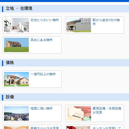
立地 ・ 住環境
日当たりがいい物件
駅から徒歩5分の物
件
高台にある物件
価格
一億円以上の物件
設備
地震に強い物件
暖房設備・冷房設備
が充実
収納スペースが充実
キッチンが充実して