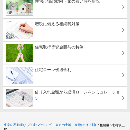
住宅市場の動向・家の買い時を解説
増税に備える相続税対策
住宅取得等資金贈与の特例
住宅ローン優遇金利
借り入れ金額から返済ローンをシミュレーショ
ン
東京の不動産なら住建ハウジング
東京の土地・売地(エリア別)
板橋区 >
志村坂上
駅