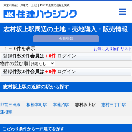
東京不動産(一戸建て、土地)｜1977年創業の信頼と実績
志村坂上駅周辺の土地・売地購入・販売情報
会員登録
1 ～ 0件を表示
お気に入り物件リスト
登録件数:0件
会員は
＋0件
ログイン
物件の並び順
登録件数:0件
会員は
＋0件
ログイン
志村坂上駅の近隣の駅から探す
都営三田線
板橋本町駅
本蓮沼駅
志村坂上駅
志村三丁目駅
蓮根駅
こだわり条件から一戸建てを探す