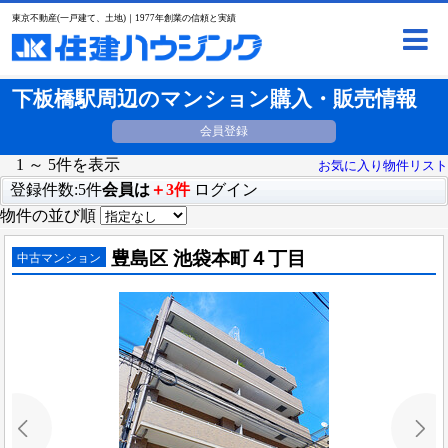
東京不動産(一戸建て、土地)｜1977年創業の信頼と実績
下板橋駅周辺のマンション購入・販売情報
会員登録
1 ～ 5件を表示
お気に入り物件リスト
登録件数:5件
会員は
＋3件
ログイン
物件の並び順
豊島区 池袋本町４丁目
中古マンション