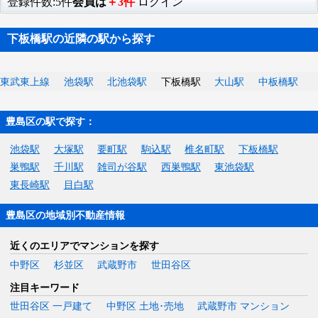
登録件数:5件
会員は
＋3件
ログイン
下板橋駅の近隣の駅から探す
東武東上線
池袋駅
北池袋駅
下板橋駅
大山駅
中板橋駅
豊島区の駅で探す：
池袋駅
大塚駅
要町駅
駒込駅
椎名町駅
下板橋駅
巣鴨駅
千川駅
雑司が谷駅
西巣鴨駅
東池袋駅
東長崎駅
目白駅
豊島区の地域別不動産情報
近くのエリアでマンションを探す
中野区
杉並区
武蔵野市
世田谷区
注目キーワード
世田谷区 一戸建て
中野区 土地･売地
武蔵野市 マンション