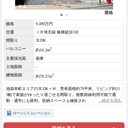
価格
9,490万円
交通
ＪＲ埼京線 板橋徒歩5分
間取り
3LDK
バルコニー
2
約10.2m
主要採光面
南東
土地面積
-
建物面積
2
約70.27m
池袋本町エリアの3LDK＋W、専有面積約70平米。リビング約11.
3帖で家族がゆったり過ごせる間取り。複数路線利用可能で通
勤・通学にも便利。収納スペースも確保され、日々の暮らしを
快適にサポートします。
ローンシミュレーション