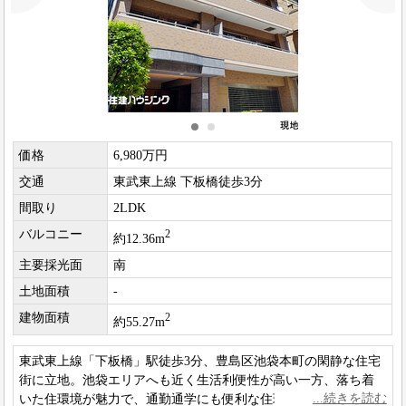
価格
6,980万円
交通
東武東上線 下板橋徒歩3分
間取り
2LDK
バルコニー
2
約12.36m
主要採光面
南
土地面積
-
建物面積
2
約55.27m
東武東上線「下板橋」駅徒歩3分、豊島区池袋本町の閑静な住宅
街に立地。池袋エリアへも近く生活利便性が高い一方、落ち着
いた住環境が魅力で、通勤通学にも便利な住環境です。