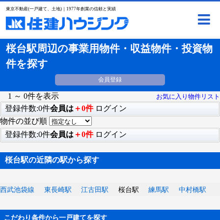
東京不動産(一戸建て、土地)｜1977年創業の信頼と実績
桜台駅周辺の事業用物件・収益物件・投資物
件を探す
会員登録
1 ～ 0件を表示
お気に入り物件リスト
登録件数:0件
会員は
＋0件
ログイン
物件の並び順
登録件数:0件
会員は
＋0件
ログイン
桜台駅の近隣の駅から探す
西武池袋線
東長崎駅
江古田駅
桜台駅
練馬駅
中村橋駅
こだわり条件から一戸建てを探す