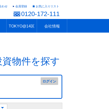
合わせ
会員登録
お気に入りリスト
0120-172-111
TOKYO@14区
会社情報
ャラリー
ュール
TOKYO@14区トップ
ブランド 高級住宅街
住まいのお役立ち
税・住宅ローン
不動産投資のポイント
防災！東京の地震
地域情報「東京さんぽ」
会社概要
アクセス
住建ハウジング上原支店
住建ハウジング中野
採用情報
投資物件を探す
ログイン