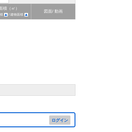
面積（㎡）
図面/ 動画
積
/ 建物面積
ログイン