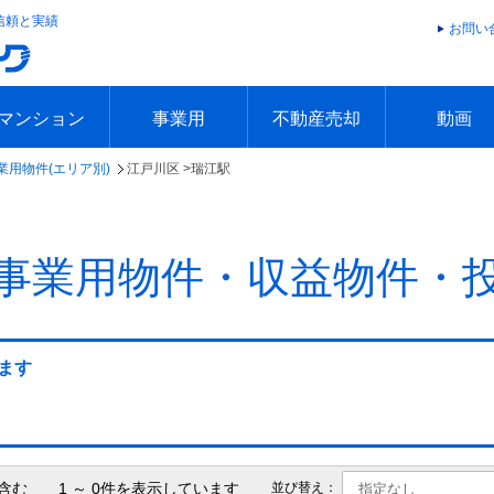
信頼と実績
お問い
マンション
事業用
不動産売却
動画
業用物件(エリア別)
江戸川区 >
瑞江駅
エリアで探す
沿線で探す
本日の新着物件
今週の新着物件
エリアで探す
沿線で探す
本日の新着物件
今週の新着物件
不動産売却トップ
簡単無料査定
不動産売却の流れ
不動産売却 Q&A
海外からの不動産売買
住まなび
TVCMギ
放送スケジ
お客様の声
事業用物件・収益物件・
ます
含む 1 ～ 0件を表示しています
並び替え：