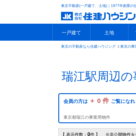
東京不動産(一戸建て、土地)｜1977年創業の
一戸建て
土地
東京の不動産なら住建ハウジング
東京の事
エリアで探す
沿線で探す
新築一戸建て
中古一戸建て
本日の新着物件
今週の新着物件
エリアで探す
沿線で探す
本日の新着物件
今週の新着物件
瑞江駅周辺の
＋ 0 件
会員の方は
ご覧になれ
東京都瑞江の事業用物件
0
【 表示件数：
件 】 ※非公開物件を