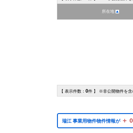
所在地
0
【 表示件数：
件 】 ※非公開物件を
＋ 
瑞江 事業用物件物件情報が