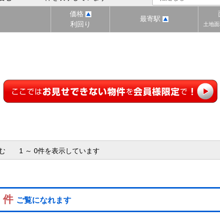
価格
最寄駅
利回り
土地面
含む 1 ～ 0件を表示しています
0 件
ご覧になれます