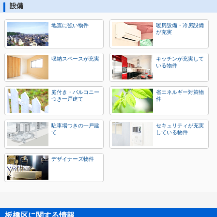
設備
地震に強い物件
暖房設備・冷房設備
が充実
収納スペースが充実
キッチンが充実して
いる物件
庭付き・バルコニー
省エネルギー対策物
つき一戸建て
件
駐車場つきの一戸建
セキュリティが充実
て
している物件
デザイナーズ物件
板橋区に関する情報