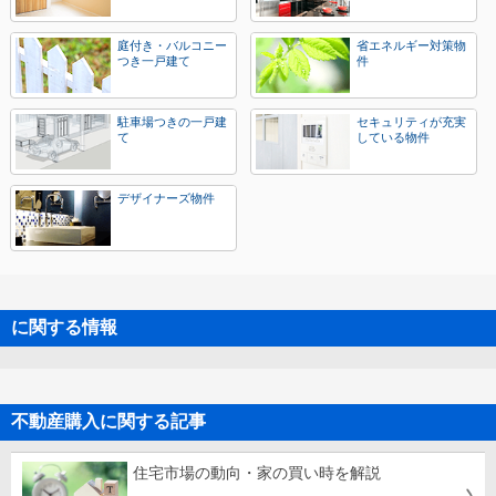
庭付き・バルコニー
省エネルギー対策物
つき一戸建て
件
駐車場つきの一戸建
セキュリティが充実
て
している物件
デザイナーズ物件
に関する情報
不動産購入に関する記事
住宅市場の動向・家の買い時を解説