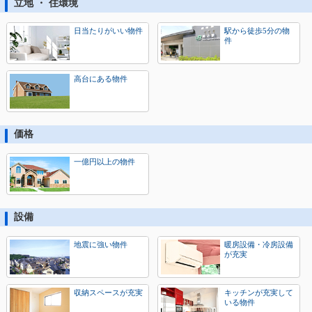
立地 ・ 住環境
日当たりがいい物件
駅から徒歩5分の物
件
高台にある物件
価格
一億円以上の物件
設備
地震に強い物件
暖房設備・冷房設備
が充実
収納スペースが充実
キッチンが充実して
いる物件