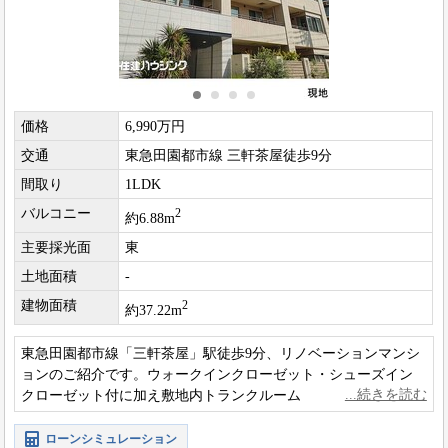
価格
6,990万円
交通
東急田園都市線 三軒茶屋徒歩9分
間取り
1LDK
バルコニー
2
約6.88m
主要採光面
東
土地面積
-
建物面積
2
約37.22m
東急田園都市線「三軒茶屋」駅徒歩9分、リノベーションマンシ
ョンのご紹介です。ウォークインクローゼット・シューズイン
クローゼット付に加え敷地内トランクルームもあり充実の収納
力。ペット飼育も可能の物件となっております。
ローンシミュレーション