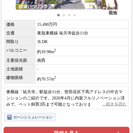
価格
15,490万円
交通
東急東横線 祐天寺徒歩11分
間取り
3LDK
バルコニー
2
約10.98m
主要採光面
南西
土地面積
-
建物面積
2
約70.57m
東横線「祐天寺」駅徒歩11分、世田谷区下馬アドレスの中古マ
ンションのご紹介です。2026年4月に内装フルリノベーション済
みで、ペット飼育2匹まで可能となっております。
ローンシミュレーション