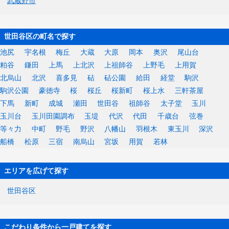
武蔵野市
世田谷区の町名で探す
池尻
宇名根
梅丘
大蔵
大原
岡本
奥沢
尾山台
粕谷
鎌田
上馬
上北沢
上祖師谷
上野毛
上用賀
北烏山
北沢
喜多見
砧
砧公園
給田
経堂
駒沢
駒沢公園
豪徳寺
桜
桜丘
桜新町
桜上水
三軒茶屋
下馬
新町
成城
瀬田
世田谷
祖師谷
太子堂
玉川
玉川台
玉川田園調布
玉堤
代沢
代田
千歳台
弦巻
等々力
中町
野毛
野沢
八幡山
羽根木
東玉川
深沢
船橋
松原
三宿
南烏山
宮坂
用賀
若林
エリアを広げて探す
世田谷区
こだわり条件から一戸建てを探す