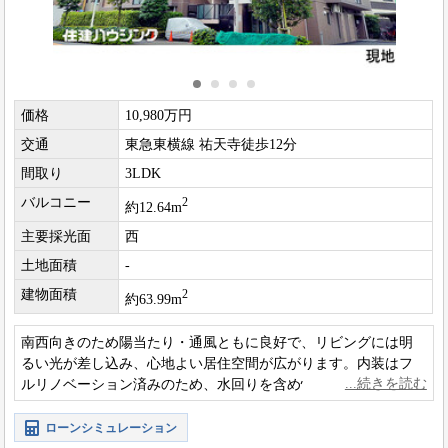
価格
10,980万円
交通
東急東横線 祐天寺徒歩12分
間取り
3LDK
バルコニー
2
約12.64m
主要採光面
西
土地面積
-
建物面積
2
約63.99m
南西向きのため陽当たり・通風ともに良好で、リビングには明
るい光が差し込み、心地よい居住空間が広がります。内装はフ
ルリノベーション済みのため、水回りを含め快適さを備え、す
ぐに新生活をスタート可能です。
ローンシミュレーション