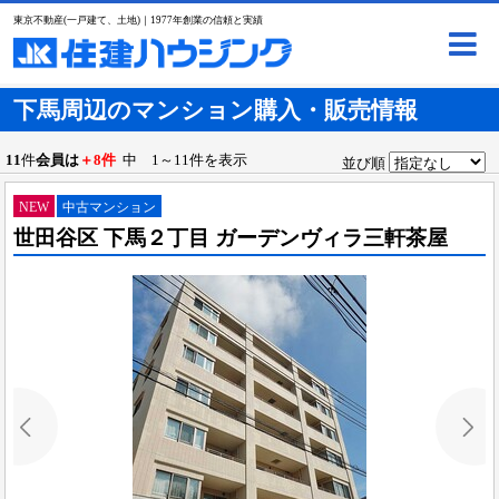
東京不動産(一戸建て、土地)｜1977年創業の信頼と実績
下馬周辺のマンション購入・販売情報
11
件
会員は
＋8件
中 1～11件を表示
並び順
NEW
中古マンション
世田谷区 下馬２丁目 ガーデンヴィラ三軒茶屋