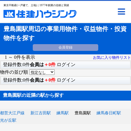
東京不動産(一戸建て、土地)｜1977年創業の信頼と実績
豊島園駅周辺の事業用物件・収益物件・投資
物件を探す
会員登録
1 ～ 0件を表示
お気に入り物件リスト
登録件数:0件
会員は
＋0件
ログイン
物件の並び順
登録件数:0件
会員は
＋0件
ログイン
豊島園駅の近隣の駅から探す
都営大江戸線
新江古田駅
練馬駅
豊島園駅
練馬春日町駅
光が丘駅