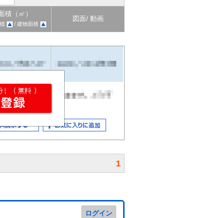
面積（㎡）
図面/ 動画
積
/ 建物面積
1
ログイン