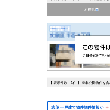
所在地
1
【 表示件数：
件 】 ※非公開物件を
＋
志茂 一戸建て物件物件情報が