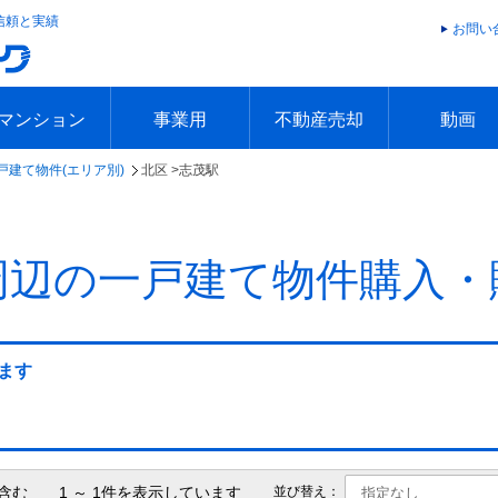
信頼と実績
お問い
マンション
事業用
不動産売却
動画
戸建て物件(エリア別)
北区 >
志茂駅
エリアで探す
沿線で探す
本日の新着物件
今週の新着物件
エリアで探す
沿線で探す
本日の新着物件
今週の新着物件
不動産売却トップ
簡単無料査定
不動産売却の流れ
不動産売却 Q&A
海外からの不動産売買
住まなび
TVCMギ
放送スケジ
お客様の声
周辺の一戸建て物件購入・
ます
含む 1 ～ 1件を表示しています
並び替え：