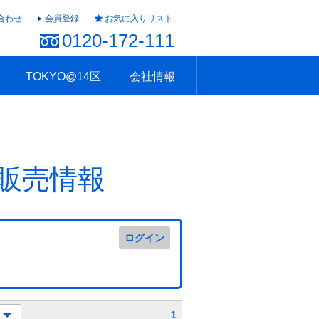
合わせ
会員登録
お気に入りリスト
0120-172-111
TOKYO@14区
会社情報
ャラリー
ュール
TOKYO@14区トップ
ブランド 高級住宅街
住まいのお役立ち
税・住宅ローン
不動産投資のポイント
防災！東京の地震
地域情報「東京さんぽ」
会社概要
アクセス
住建ハウジング上原支店
住建ハウジング中野
採用情報
販売情報
ログイン
1