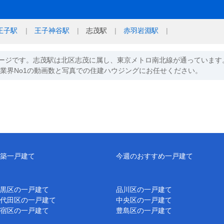
王子駅
王子神谷駅
志茂駅
赤羽岩淵駅
ージです。志茂駅は北区志茂に属し、東京メトロ南北線が通っています
ら業界No1の動画数と写真での住建ハウジングにお任せください。
築一戸建て
今週のおすすめ一戸建て
黒区の一戸建て
品川区の一戸建て
代田区の一戸建て
中央区の一戸建て
宿区の一戸建て
豊島区の一戸建て