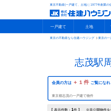
東京不動産(一戸建て、土地)｜1977年創業の
一戸建て
土地
東京の不動産なら住建ハウジング
東京の一
エリアで探す
沿線で探す
新築一戸建て
中古一戸建て
本日の新着物件
今週の新着物件
エリアで探す
沿線で探す
本日の新着物件
今週の新着物件
志茂駅
＋ 1 件
会員の方は
ご覧になれ
東京都志茂の一戸建て物件
1
【 表示件数：
件 】 ※非公開物件を