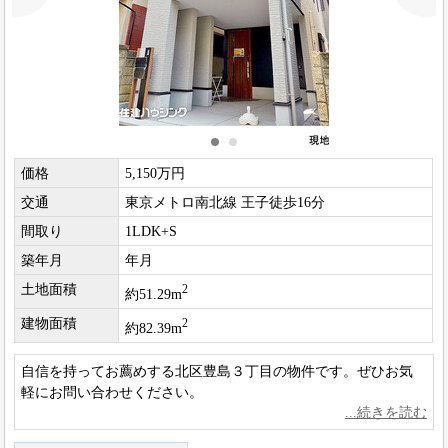
価格
5,150万円
交通
東京メトロ南北線 王子徒歩16分
間取り
1LDK+S
築年月
年月
土地面積
2
約51.29m
建物面積
2
約82.39m
自信を持ってお薦めする北区豊島３丁目の物件です。ぜひお気
軽にお問い合わせください。