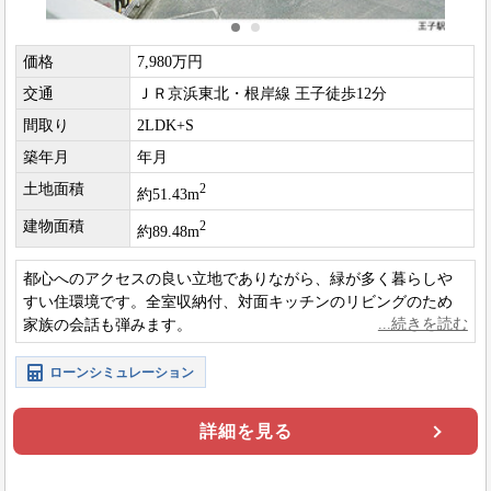
価格
7,980万円
交通
ＪＲ京浜東北・根岸線 王子徒歩12分
間取り
2LDK+S
築年月
年月
土地面積
2
約51.43m
建物面積
2
約89.48m
都心へのアクセスの良い立地でありながら、緑が多く暮らしや
すい住環境です。全室収納付、対面キッチンのリビングのため
家族の会話も弾みます。
ローンシミュレーション
詳細を見る