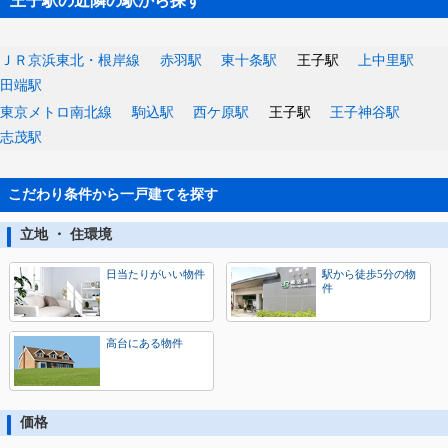
王子駅の近隣の駅から探す
ＪＲ京浜東北・根岸線
赤羽駅
東十条駅
王子駅
上中里駅
田端駅
東京メトロ南北線
駒込駅
西ケ原駅
王子駅
王子神谷駅
志茂駅
こだわり条件から一戸建てを探す
立地 ・ 住環境
日当たりがいい物件
駅から徒歩5分の物
件
高台にある物件
価格