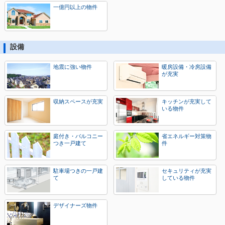
一億円以上の物件
設備
地震に強い物件
暖房設備・冷房設備
が充実
収納スペースが充実
キッチンが充実して
いる物件
庭付き・バルコニー
省エネルギー対策物
つき一戸建て
件
駐車場つきの一戸建
セキュリティが充実
て
している物件
デザイナーズ物件