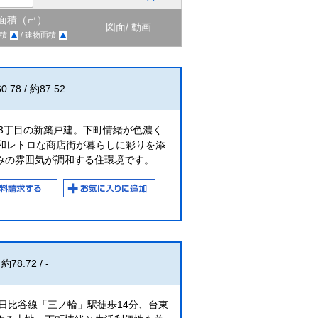
面積（㎡）
図面/ 動画
積
/ 建物面積
0.78 / 約87.52
3丁目の新築戸建。下町情緒が色濃く
昭和レトロな商店街が暮らしに彩りを添
みの雰囲気が調和する住環境です。
約78.72 / -
日比谷線「三ノ輪」駅徒歩14分、台東