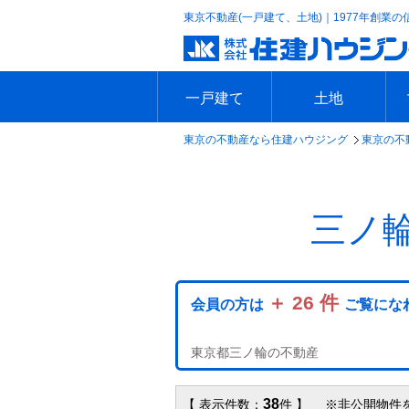
東京不動産(一戸建て、土地)｜1977年創業の
一戸建て
土地
東京の不動産なら住建ハウジング
東京の不
エリアで探す
沿線で探す
新築一戸建て
中古一戸建て
本日の新着物件
今週の新着物件
エリアで探す
沿線で探す
本日の新着物件
今週の新着物件
三ノ
＋ 26 件
会員の方は
ご覧にな
東京都三ノ輪の不動産
38
【 表示件数：
件 】 ※非公開物件