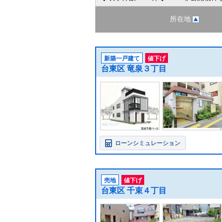
所在地
新築一戸建て
値下げ
台東区 竜泉３丁目
ローンシミュレーション
売地
値下げ
台東区 千束４丁目