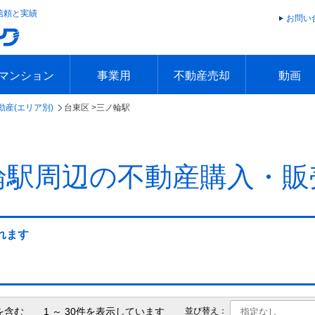
信頼と実績
お問い
マンション
事業用
不動産売却
動画
動産(エリア別)
台東区 >
三ノ輪駅
エリアで探す
沿線で探す
本日の新着物件
今週の新着物件
エリアで探す
沿線で探す
本日の新着物件
今週の新着物件
不動産売却トップ
簡単無料査定
不動産売却の流れ
不動産売却 Q&A
海外からの不動産売買
住まなび
TVCMギ
放送スケジ
お客様の声
輪駅周辺の不動産購入・販
れます
を含む 1 ～ 30件を表示しています
並び替え：