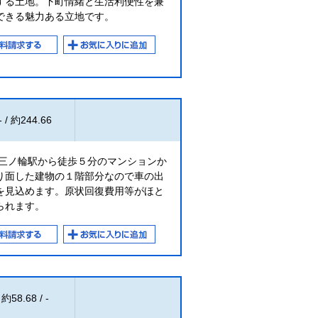
する土地。下町情緒と生活利便性を兼
できる魅力ある立地です。
- / 約244.66
・三ノ輪駅から徒歩５分のマンションか
り面した建物の１階部分なので車の出
を見込めます。原状回復費用等がほと
られます。
約58.68 / -