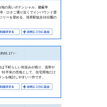
角地の高いポテンシャル。建蔽率
浅草寺・ひさご通り近くでインバウンド需
イツリーを望める、浅草駅徒歩16分圏の
約91.17 / -
目は下町らしい街並みが残り、浅草や
。91平米の売地として、住宅用地だけ
ランを検討しやすい一件です。