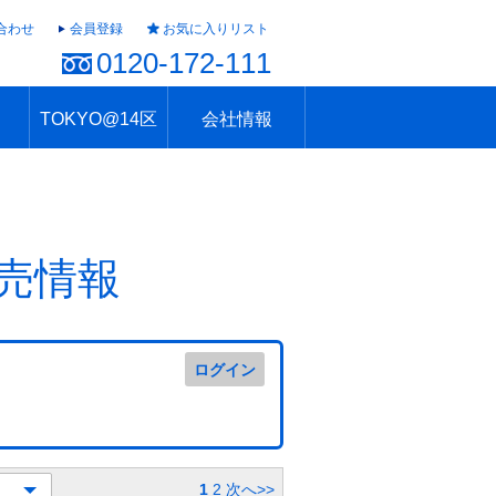
合わせ
会員登録
お気に入りリスト
0120-172-111
TOKYO@14区
会社情報
ャラリー
ュール
TOKYO@14区トップ
ブランド 高級住宅街
住まいのお役立ち
税・住宅ローン
不動産投資のポイント
防災！東京の地震
地域情報「東京さんぽ」
会社概要
アクセス
住建ハウジング上原支店
住建ハウジング中野
採用情報
売情報
ログイン
1
2
次へ>>